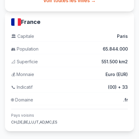
Voir toutes les villes →
France
🏛️
Capitale
Paris
👥
Population
65.844.000
📐
Superficie
551.500 km2
💰
Monnaie
Euro (EUR)
📞
Indicatif
(00) + 33
🌐
Domaine
.fr
Pays voisins
CH,DE,BE,LU,IT,AD,MC,ES