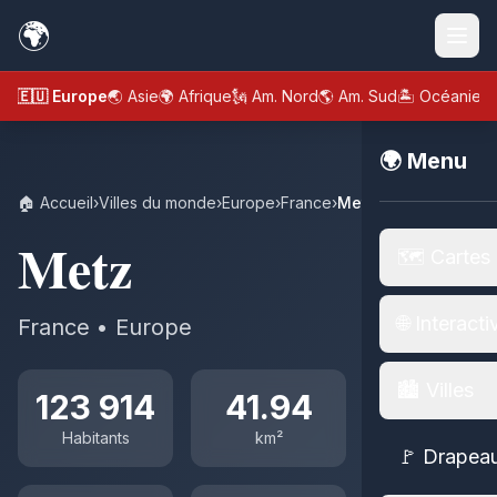
🌍
🇪🇺 Europe
🌏 Asie
🌍 Afrique
🗽 Am. Nord
🌎 Am. Sud
🏝️ Océanie
🌍 Menu
🏠 Accueil
›
Villes du monde
›
Europe
›
France
›
Metz
Metz
🗺️ Cartes
🌐 Interacti
France • Europe
🏙️ Villes
123 914
41.94
Habitants
km²
🚩 Drapea