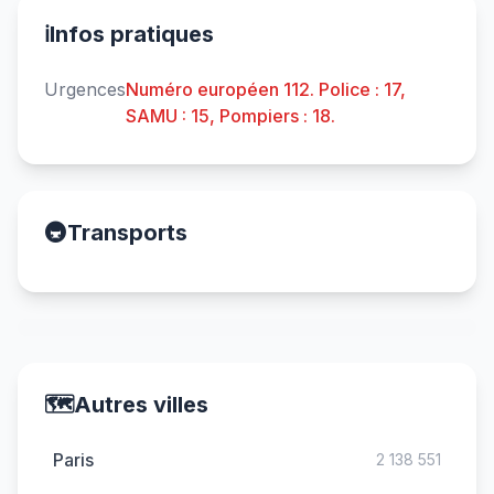
ℹ️
Infos pratiques
Urgences
Numéro européen 112. Police : 17,
SAMU : 15, Pompiers : 18.
🚇
Transports
🗺️
Autres villes
Paris
2 138 551