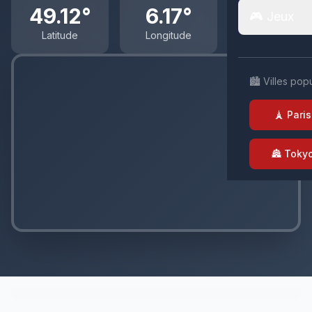
49.12°
6.17°
🎮 Jeux
Latitude
Longitude
🏙️ Villes pop
🗼 Paris
🏯 Toky