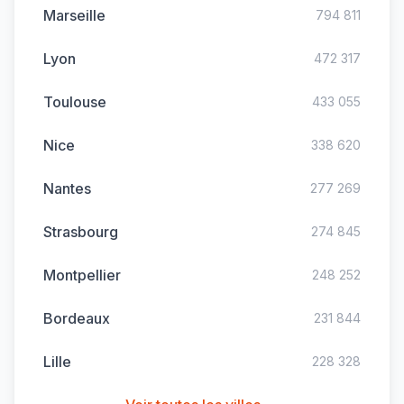
Marseille
794 811
Lyon
472 317
Toulouse
433 055
Nice
338 620
Nantes
277 269
Strasbourg
274 845
Montpellier
248 252
Bordeaux
231 844
Lille
228 328