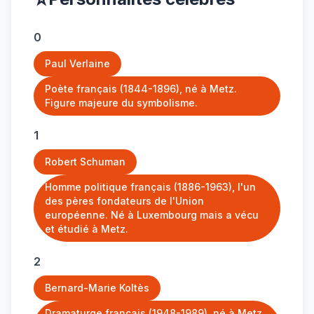
0
Paul Verlaine
Poète français (1844-1896), né à Metz.
Figure majeure du symbolisme.
1
Robert Schuman
Homme politique français (1886-1963), l'un
des pères fondateurs de l'Union
européenne. Né à Luxembourg mais a vécu
et étudié à Metz.
2
Bernard-Marie Koltès
Dramaturge français (1948-1989), né à Metz.