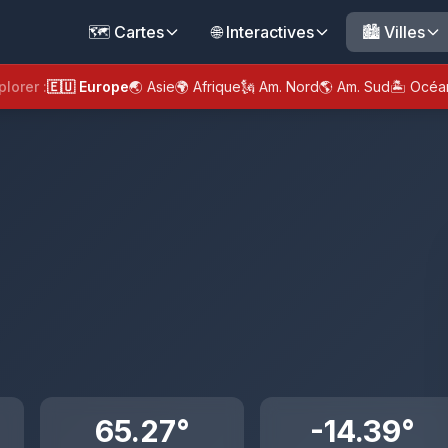
🗺️ Cartes
🌐 Interactives
🏙️ Villes
plorer :
🇪🇺 Europe
🌏 Asie
🌍 Afrique
🗽 Am. Nord
🌎 Am. Sud
🏝️ Océa
65.27°
-14.39°