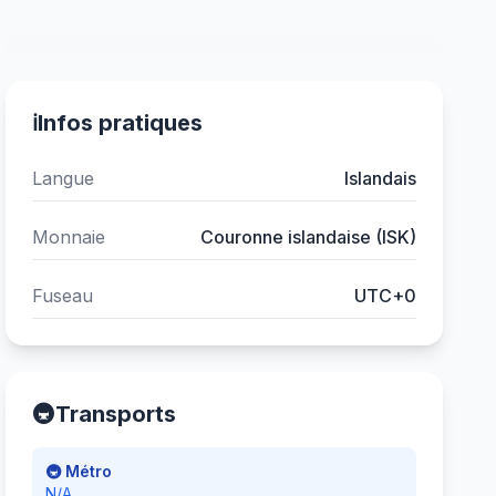
ℹ️
Infos pratiques
Langue
Islandais
Monnaie
Couronne islandaise (ISK)
Fuseau
UTC+0
🚇
Transports
🚇 Métro
N/A