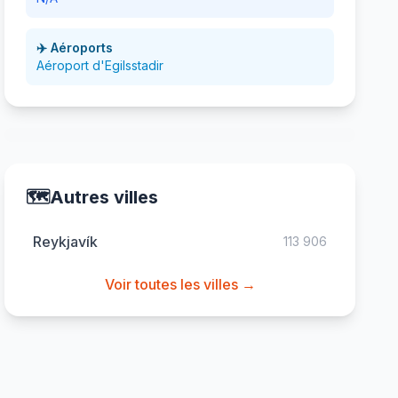
✈️ Aéroports
Aéroport d'Egilsstadir
🗺️
Autres villes
Reykjavík
113 906
Voir toutes les villes →