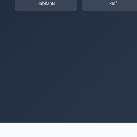
Habitants
km²