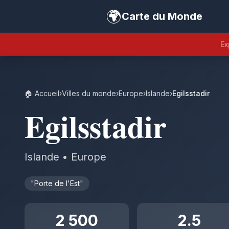
🌍
Carte du Monde
Ex
🏠 Accueil
›
Villes du monde
›
Europe
›
Islande
›
Egilsstadir
Egilsstadir
Islande • Europe
"Porte de l'Est"
2 500
2.5