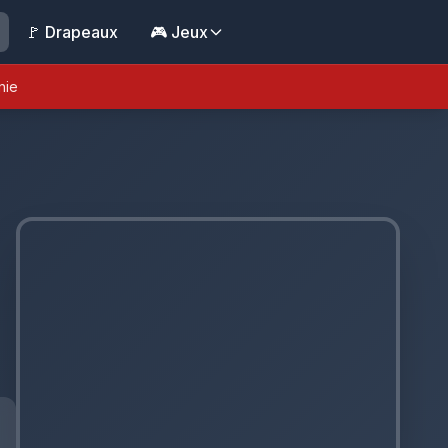
🚩 Drapeaux
🎮 Jeux
nie