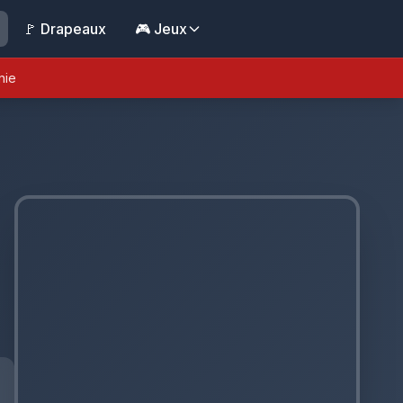
🚩 Drapeaux
🎮 Jeux
nie