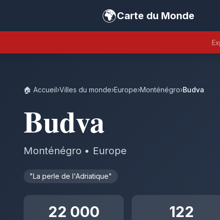
🌍
Carte du Monde
Ex
🏠 Accueil
›
Villes du monde
›
Europe
›
Monténégro
›
Budva
Budva
Monténégro • Europe
"La perle de l'Adriatique"
22 000
122