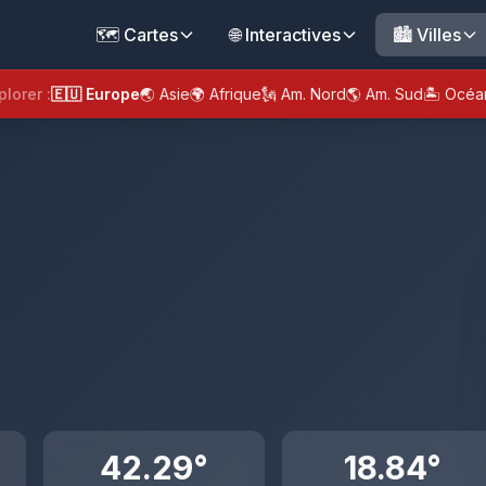
🗺️ Cartes
🌐 Interactives
🏙️ Villes
plorer :
🇪🇺 Europe
🌏 Asie
🌍 Afrique
🗽 Am. Nord
🌎 Am. Sud
🏝️ Océa
42.29°
18.84°