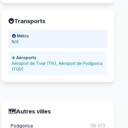
🚇
Transports
🚇 Métro
N/A
✈️ Aéroports
Aéroport de Tivat (TIV), Aéroport de Podgorica
(TGD)
🗺️
Autres villes
Podgorica
136 473