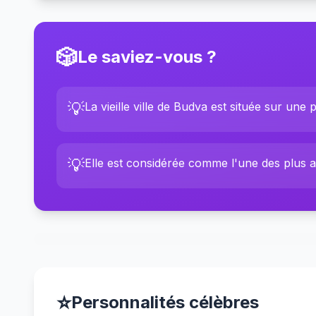
🎲
Le saviez-vous ?
💡
La vieille ville de Budva est située sur une p
💡
Elle est considérée comme l'une des plus anc
⭐
Personnalités célèbres