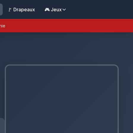
🚩 Drapeaux
🎮 Jeux
nie