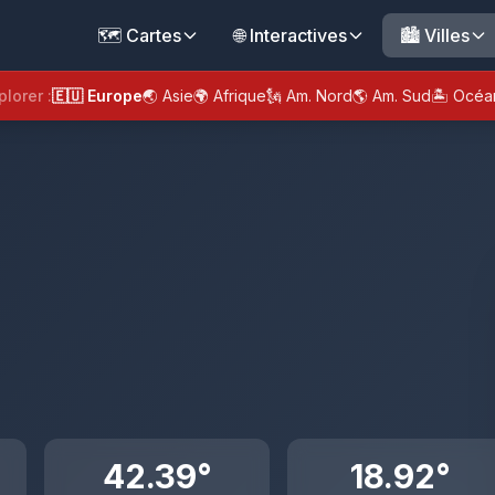
🗺️ Cartes
🌐 Interactives
🏙️ Villes
plorer :
🇪🇺 Europe
🌏 Asie
🌍 Afrique
🗽 Am. Nord
🌎 Am. Sud
🏝️ Océa
42.39°
18.92°