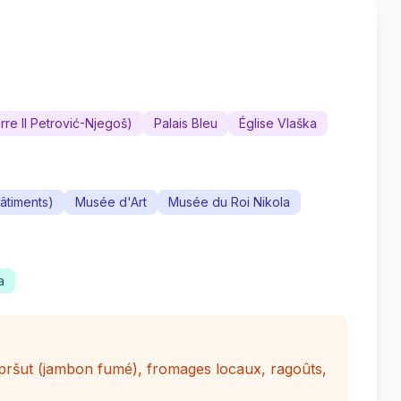
erre II Petrović-Njegoš)
Palais Bleu
Église Vlaška
âtiments)
Musée d'Art
Musée du Roi Nikola
a
i pršut (jambon fumé), fromages locaux, ragoûts,