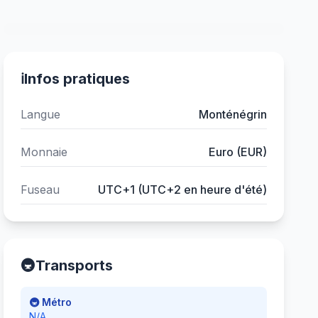
ℹ️
Infos pratiques
Langue
Monténégrin
Monnaie
Euro (EUR)
Fuseau
UTC+1 (UTC+2 en heure d'été)
🚇
Transports
🚇 Métro
N/A