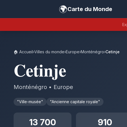
🌍
Carte du Monde
Ex
🏠 Accueil
›
Villes du monde
›
Europe
›
Monténégro
›
Cetinje
Cetinje
Monténégro • Europe
"Ville-musée"
"Ancienne capitale royale"
13 700
910