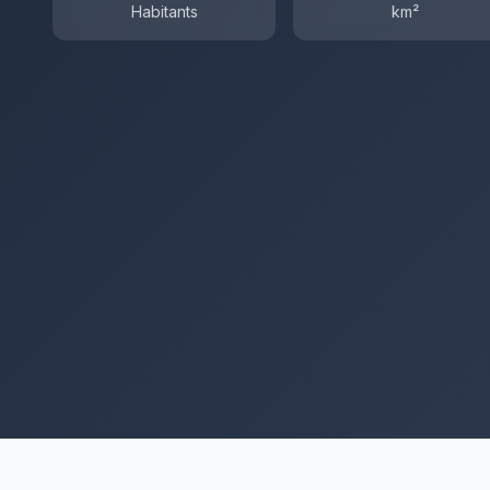
Habitants
km²