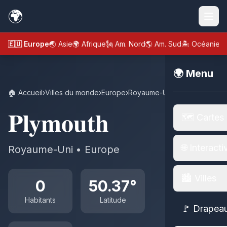
🌍
🇪🇺 Europe
🌏 Asie
🌍 Afrique
🗽 Am. Nord
🌎 Am. Sud
🏝️ Océanie
🌍 Menu
🏠 Accueil
›
Villes du monde
›
Europe
›
Royaume-Uni
›
Plymouth
Plymouth
🗺️ Cartes
🌐 Interacti
Royaume-Uni • Europe
🏙️ Villes
0
50.37°
Habitants
Latitude
🚩 Drapea