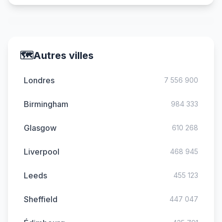
🗺️
Autres villes
Londres
7 556 900
Birmingham
984 333
Glasgow
610 268
Liverpool
468 945
Leeds
455 123
Sheffield
447 047