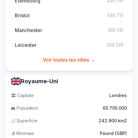
Édimbourg
435 791
Bristol
430 713
Manchester
395 515
Leicester
339 239
Voir toutes les villes →
Royaume-Uni
🏛️
Capitale
Londres
👥
Population
63.705.000
📐
Superficie
242.900 km2
💰
Monnaie
Pound (GBP)