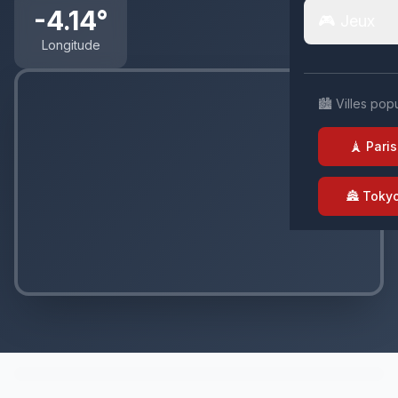
-4.14°
🎮 Jeux
Longitude
🏙️ Villes pop
🗼 Paris
🏯 Toky