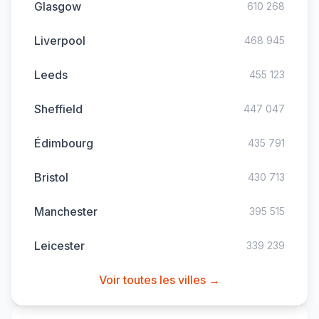
Glasgow
610 268
Liverpool
468 945
Leeds
455 123
Sheffield
447 047
Édimbourg
435 791
Bristol
430 713
Manchester
395 515
Leicester
339 239
Voir toutes les villes →