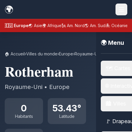
🌍
🇪🇺 Europe
🌏 Asie
🌍 Afrique
🗽 Am. Nord
🌎 Am. Sud
🏝️ Océanie
🌍 Menu
🏠 Accueil
›
Villes du monde
›
Europe
›
Royaume-Uni
›
Rotherham
Rotherham
🗺️ Cartes
🌐 Interacti
Royaume-Uni • Europe
🏙️ Villes
0
53.43°
Habitants
Latitude
🚩 Drapea