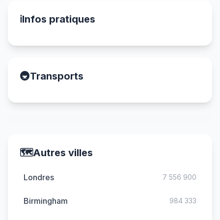
ℹ️
Infos pratiques
🚇
Transports
🗺️
Autres villes
Londres
7 556 900
Birmingham
984 333