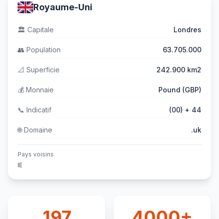
Royaume-Uni
🏛️
Capitale
Londres
👥
Population
63.705.000
📐
Superficie
242.900 km2
💰
Monnaie
Pound (GBP)
📞
Indicatif
(00) + 44
🌐
Domaine
.uk
Pays voisins
IE
197
4000+