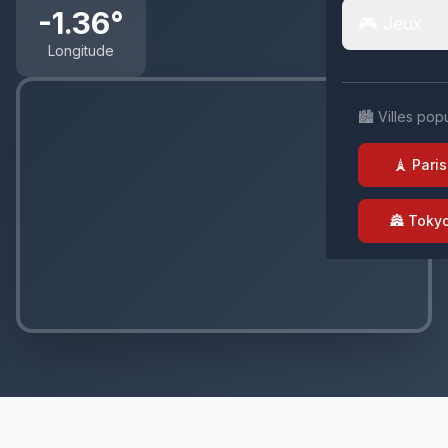
-1.36°
🎮 Jeux
Longitude
🏙️ Villes pop
🗼 Paris
🏯 Toky