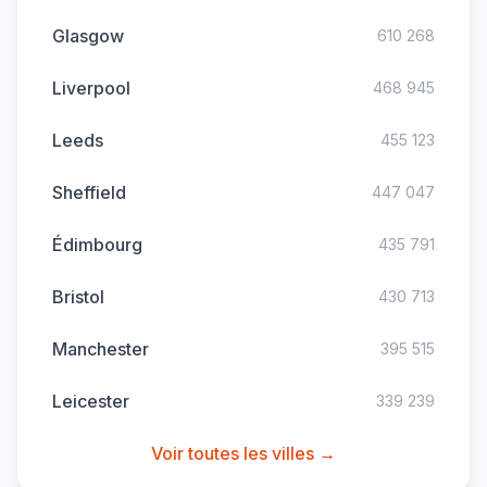
Glasgow
610 268
Liverpool
468 945
Leeds
455 123
Sheffield
447 047
Édimbourg
435 791
Bristol
430 713
Manchester
395 515
Leicester
339 239
Voir toutes les villes →