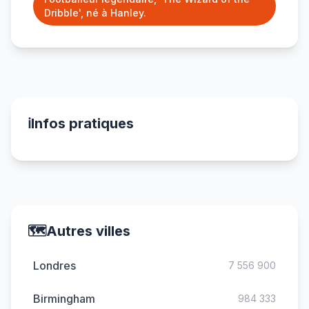
Dribble', né à Hanley.
ℹ️
Infos pratiques
🗺️
Autres villes
Londres
7 556 900
Birmingham
984 333