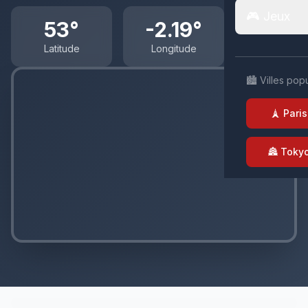
🎮 Jeux
53°
-2.19°
Latitude
Longitude
🏙️ Villes pop
🗼 Paris
🏯 Toky