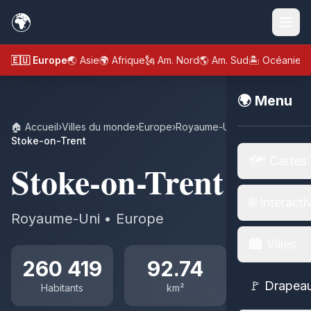
🌍
🇪🇺 Europe
🌏 Asie
🌍 Afrique
🗽 Am. Nord
🌎 Am. Sud
🏝️ Océanie
🌍 Menu
🏠 Accueil
›
Villes du monde
›
Europe
›
Royaume-Uni
›
Stoke-on-Trent
🗺️ Cartes
Stoke-on-Trent
🌐 Interacti
Royaume-Uni • Europe
🏙️ Villes
260 419
92.74
🚩 Drapea
Habitants
km²