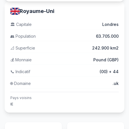
Royaume-Uni
🏛️
Capitale
Londres
👥
Population
63.705.000
📐
Superficie
242.900 km2
💰
Monnaie
Pound (GBP)
📞
Indicatif
(00) + 44
🌐
Domaine
.uk
Pays voisins
IE