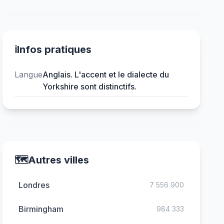
ℹ️
Infos pratiques
Langue
Anglais. L'accent et le dialecte du
Yorkshire sont distinctifs.
🗺️
Autres villes
Londres
7 556 900
Birmingham
984 333