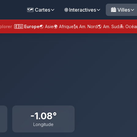
🗺️ Cartes
🌐 Interactives
🏙️ Villes
plorer :
🇪🇺 Europe
🌏 Asie
🌍 Afrique
🗽 Am. Nord
🌎 Am. Sud
🏝️ Océa
-1.08°
Longitude