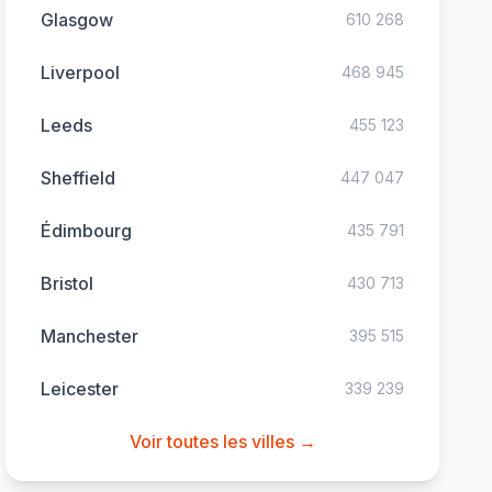
Glasgow
610 268
Liverpool
468 945
Leeds
455 123
Sheffield
447 047
Édimbourg
435 791
Bristol
430 713
Manchester
395 515
Leicester
339 239
Voir toutes les villes →