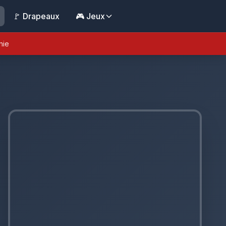
🚩 Drapeaux
🎮 Jeux
nie