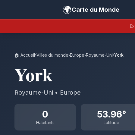
🌍
Carte du Monde
Ex
🏠 Accueil
›
Villes du monde
›
Europe
›
Royaume-Uni
›
York
York
Royaume-Uni • Europe
0
53.96°
Habitants
Latitude