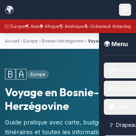
🌍
🇪🇺 Europe
🌏 Asie
🌍 Afrique
🌎 Amérique
🏝️ Océanie
🧊 Antarctique
Accueil
›
Europe
›
Bosnie-Herzégovine
›
Voyage
🌍 Menu
🗺️ Cartes
🇧🇦
Europe
Voyage en Bosnie-
🌐 Interacti
Herzégovine
🏙️ Villes
Guide pratique avec carte, budget,
🚩 Drapea
itinéraires et toutes les informations