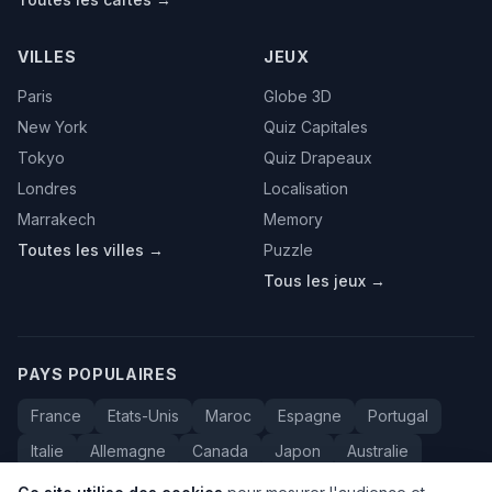
VILLES
JEUX
Paris
Globe 3D
New York
Quiz Capitales
Tokyo
Quiz Drapeaux
Londres
Localisation
Marrakech
Memory
Toutes les villes →
Puzzle
Tous les jeux →
PAYS POPULAIRES
France
Etats-Unis
Maroc
Espagne
Portugal
Italie
Allemagne
Canada
Japon
Australie
Bresil
Algerie
Tunisie
Belgique
Drapeaux