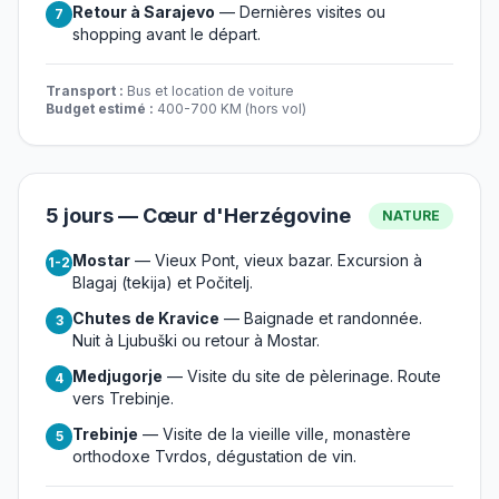
Retour à Sarajevo
— Dernières visites ou
7
shopping avant le départ.
Transport :
Bus et location de voiture
Budget estimé :
400-700 KM (hors vol)
5 jours — Cœur d'Herzégovine
NATURE
Mostar
— Vieux Pont, vieux bazar. Excursion à
1-2
Blagaj (tekija) et Počitelj.
Chutes de Kravice
— Baignade et randonnée.
3
Nuit à Ljubuški ou retour à Mostar.
Medjugorje
— Visite du site de pèlerinage. Route
4
vers Trebinje.
Trebinje
— Visite de la vieille ville, monastère
5
orthodoxe Tvrdos, dégustation de vin.