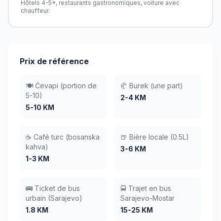
Hôtels 4-5*, restaurants gastronomiques, voiture avec
chauffeur.
Prix de référence
🍽️ Ćevapi (portion de
🥐 Burek (une part)
5-10)
2-4 KM
5-10 KM
☕ Café turc (bosanska
🍺 Bière locale (0.5L)
kahva)
3-6 KM
1-3 KM
🚌 Ticket de bus
🚍 Trajet en bus
urbain (Sarajevo)
Sarajevo-Mostar
1.8 KM
15-25 KM