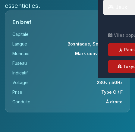
essentielles.
🎮 Jeux
En bref
Capitale
Sarajevo
🏙️ Villes pop
Langue
Bosniaque, Serbe, Croate
🗼 Paris
Monnaie
Mark convertible (KM)
Fuseau
UTC+1
🏯 Toky
Indicatif
+387
Voltage
230v / 50Hz
Prise
Type C / F
Conduite
À droite