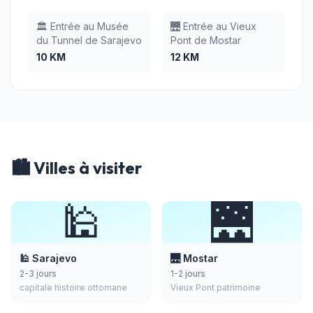
🏛️ Entrée au Musée
🌉 Entrée au Vieux
du Tunnel de Sarajevo
Pont de Mostar
10 KM
12 KM
🏙️ Villes à visiter
🕌
🌉
🕌 Sarajevo
🌉 Mostar
2-3 jours
1-2 jours
capitale histoire ottomane
Vieux Pont patrimoine