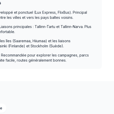
s
loppé et ponctuel (Lux Express, FlixBus). Principal
e les villes et vers les pays baltes voisins.
iaisons principales : Tallinn-Tartu et Tallinn-Narva. Plus
nfortable.
es îles (Saaremaa, Hiiumaa) et les liaisons
lsinki (Finlande) et Stockholm (Suède).
Recommandée pour explorer les campagnes, parcs
uite facile, routes généralement bonnes.
ie