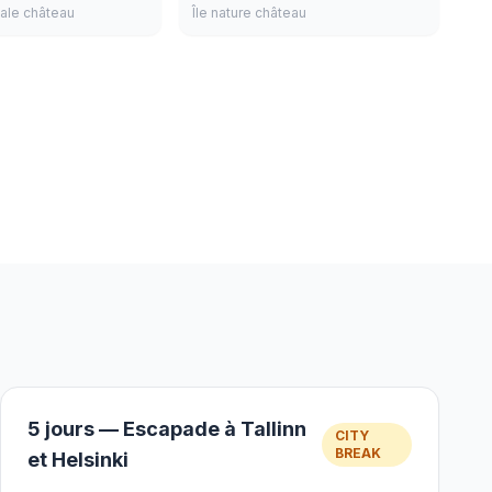
male château
Île nature château
5 jours — Escapade à Tallinn
CITY
BREAK
et Helsinki