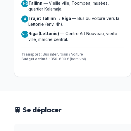
Tallinn
— Vieille ville, Toompea, musées,
1-3
quartier Kalamaja.
Trajet Tallinn → Riga
— Bus ou voiture vers la
4
Lettonie (env. 4h).
Riga (Lettonie)
— Centre Art Nouveau, vieille
5-7
ville, marché central.
Transport :
Bus interurbain / Voiture
Budget estimé :
350-600 € (hors vol)
🚆 Se déplacer