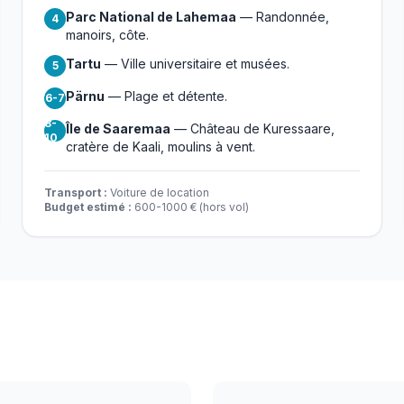
Parc National de Lahemaa
— Randonnée,
4
manoirs, côte.
Tartu
— Ville universitaire et musées.
5
Pärnu
— Plage et détente.
6-7
8-
Île de Saaremaa
— Château de Kuressaare,
10
cratère de Kaali, moulins à vent.
Transport :
Voiture de location
Budget estimé :
600-1000 € (hors vol)