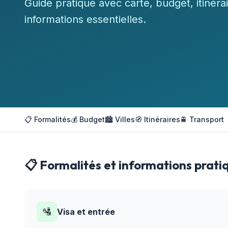
Guide pratique avec carte, budget, itinérai
informations essentielles.
📋 Formalités
💰 Budget
🏙️ Villes
🧭 Itinéraires
🚆 Transport
📋 Formalités et informations prati
🛂
Visa et entrée