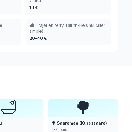
(Tartu)
10 €
se
⛴️ Trajet en ferry Tallinn-Helsinki (aller
simple)
20-40 €
🛁
🌳
u
🌳 Saaremaa (Kuressaare)
2-3 jours