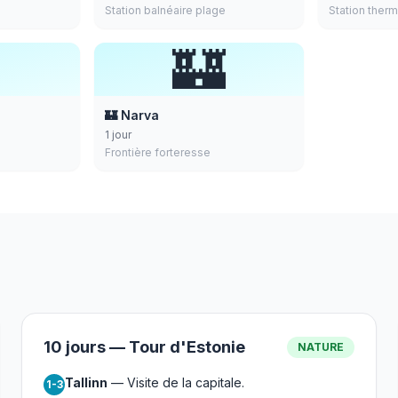
Station balnéaire plage
Station ther

🏰
🏰 Narva
1 jour
Frontière forteresse
10 jours — Tour d'Estonie
NATURE
Tallinn
— Visite de la capitale.
1-3