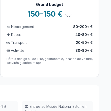
Grand budget
150-150 €
/jour
🛏️ Hébergement
80-200+ €
🍽️ Repas
40-80+ €
🚌 Transport
20-50+ €
🎟️ Activités
30-80+ €
Hôtels design ou de luxe, gastronomie, location de voiture,
activités guidées et spa.
(1h)
🏛️ Entrée au Musée National Estonien