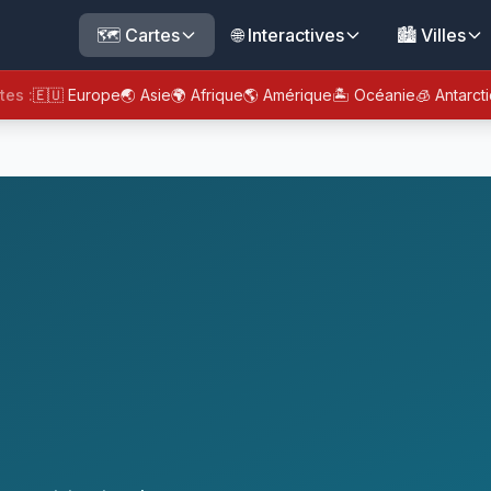
🗺️ Cartes
🌐 Interactives
🏙️ Villes
tes :
🇪🇺 Europe
🌏 Asie
🌍 Afrique
🌎 Amérique
🏝️ Océanie
🧊 Antarct