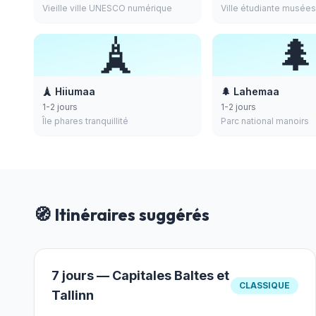
Vieille ville UNESCO numérique
Ville étudiante musées
🗼

🗼 Hiiumaa
🌲 Lahemaa
1-2 jours
1-2 jours
Île phares tranquillité
Parc national manoirs
🧭 Itinéraires suggérés
7 jours — Capitales Baltes et
CLASSIQUE
Tallinn