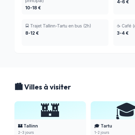
principal)
4-6 €
10-18 €
🚍 Trajet Tallinn-Tartu en bus (2h)
☕ Café (
8-12 €
3-4 €
🏙️ Villes à visiter
🏰

🏰 Tallinn
🎓 Tartu
2-3 jours
1-2 jours