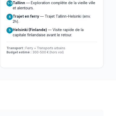
Tallinn
— Exploration complète de la vieille ville
1-3
et alentours.
Trajet en ferry
— Trajet Tallinn-Helsinki (env.
4
2h).
Helsinki (Finlande)
— Visite rapide de la
5
capitale finlandaise avant le retour.
Transport :
Ferry + Transports urbains
Budget estimé :
300-500 € (hors vol)