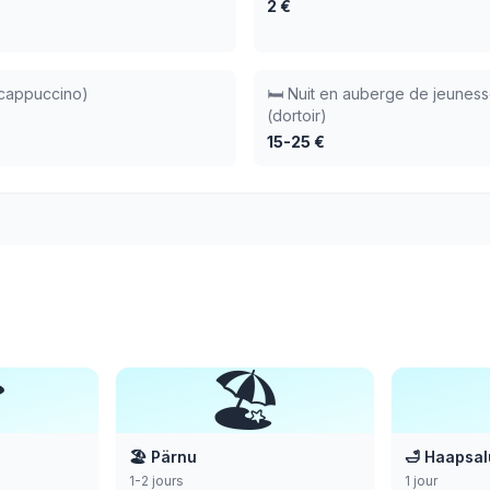
2 €
cappuccino)
🛏️ Nuit en auberge de jeunes
(dortoir)
15-25 €

🏖️
🏖️ Pärnu
🛁 Haapsal
1-2 jours
1 jour