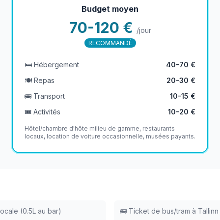
Budget moyen
70-120 €
/jour
RECOMMANDÉ
🛏️ Hébergement
40-70 €
🍽️ Repas
20-30 €
🚌 Transport
10-15 €
🎟️ Activités
10-20 €
Hôtel/chambre d'hôte milieu de gamme, restaurants
locaux, location de voiture occasionnelle, musées payants.
locale (0.5L au bar)
🚌 Ticket de bus/tram à Tallinn 