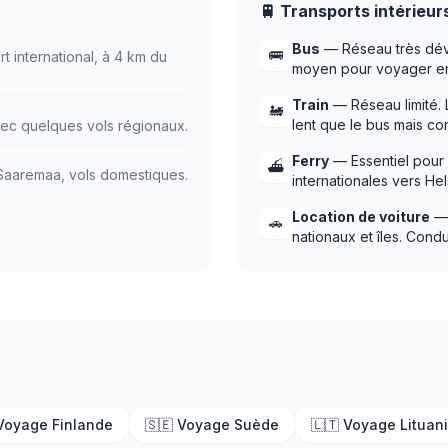
🚆 Transports intérieur
Bus
— Réseau très déve
🚌
t international, à 4 km du
moyen pour voyager entr
Train
— Réseau limité. L
🚂
lent que le bus mais co
vec quelques vols régionaux.
Ferry
— Essentiel pour l
⛴️
 Saaremaa, vols domestiques.
internationales vers He
Location de voiture
— 
🚗
nationaux et îles. Cond
 Voyage Finlande
🇸🇪 Voyage Suède
🇱🇹 Voyage Lituan