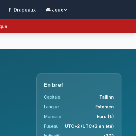
🚩 Drapeaux
🎮 Jeux
ique
En bref
Capitale
Tallinn
Langue
Estonien
Monnaie
Euro (€)
Fuseau
UTC+2 (UTC+3 en été)
Indicatif
+372