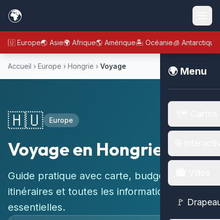
🌍
🇪🇺 Europe
🌏 Asie
🌍 Afrique
🌎 Amérique
🏝️ Océanie
🧊 Antarctique
Accueil
›
Europe
›
Hongrie
›
Voyage
🌍 Menu
🗺️ Cartes
🇭🇺
Europe
Voyage en Hongrie
🌐 Interacti
🏙️ Villes
Guide pratique avec carte, budget,
itinéraires et toutes les informations
🚩 Drapea
essentielles.