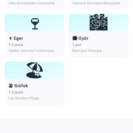
Ville ensoleillée Université
Histoire Romaine Mosquée
🍷
🏙️
🍷 Eger
🏙️ Győr
1-2 jours
1 jour
Vallée vinicole Forteresse
Baroque Danube
🏖️
🏖️ Siófok
1-2 jours
Lac Balaton Plage