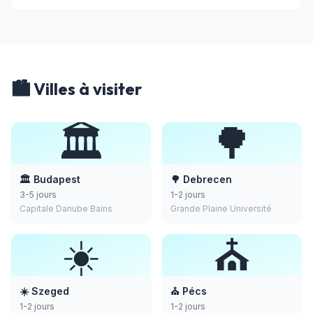
🏙️ Villes à visiter
🏛️
🌳
🏛️ Budapest
🌳 Debrecen
3-5 jours
1-2 jours
Capitale Danube Bains
Grande Plaine Université
☀️
⛪
☀️ Szeged
⛪ Pécs
1-2 jours
1-2 jours