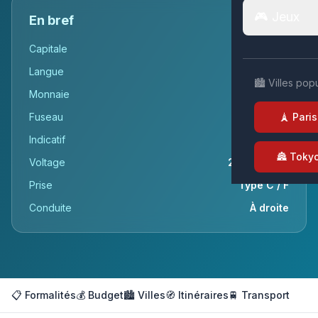
🎮 Jeux
En bref
Capitale
Budapest
Langue
Hongrois
🏙️ Villes pop
Monnaie
Forint (Ft)
Fuseau
UTC+1
🗼 Paris
Indicatif
+36
🏯 Toky
Voltage
230v / 50Hz
Prise
Type C / F
Conduite
À droite
📋 Formalités
💰 Budget
🏙️ Villes
🧭 Itinéraires
🚆 Transport