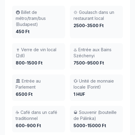
🚇 Billet de
🍲 Goulasch dans un
métro/tram/bus
restaurant local
(Budapest)
2500-3500 Ft
450 Ft
🍷 Verre de vin local
♨️ Entrée aux Bains
(2dl)
Széchenyi
800-1500 Ft
7500-9500 Ft
🏛️ Entrée au
💱 Unité de monnaie
Parlement
locale (Forint)
6500 Ft
1 HUF
☕ Café dans un café
🥃 Souvenir (bouteille
traditionnel
de Pálinka)
600-900 Ft
5000-15000 Ft