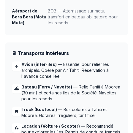
Aéroport de
BOB — Atterrissage sur motu,
Bora Bora (Motu
transfert en bateau obligatoire pour
Mute)
les resorts.
🚆 Transports intérieurs
Avion (inter-îles)
— Essentiel pour relier les
✈️
archipels. Opéré par Air Tahiti. Réservation à
l'avance conseillée.
Bateau (Ferry / Navette)
— Relie Tahiti à Moorea
⛴️
(30 min) et certaines îles de la Société. Navettes
pour les resorts.
Truck (Bus local)
— Bus colorés à Tahiti et
🚐
Moorea. Horaires irréguliers, tarif fixe.
Location (Voiture / Scooter)
— Recommandé
🛵
pour explorer les îles. Permis de conduire français