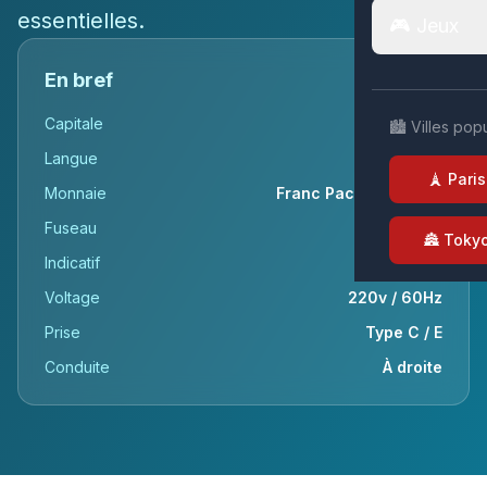
essentielles.
🎮 Jeux
En bref
Capitale
Papeete
🏙️ Villes pop
Langue
Français
🗼 Paris
Monnaie
Franc Pacifique (XPF)
Fuseau
UTC-10
🏯 Toky
Indicatif
+689
Voltage
220v / 60Hz
Prise
Type C / E
Conduite
À droite