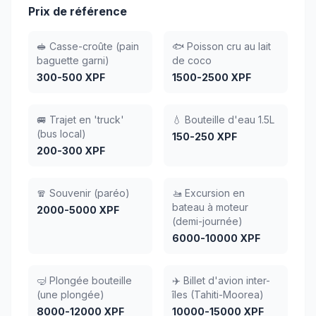
Prix de référence
🥪 Casse-croûte (pain
🐟 Poisson cru au lait
baguette garni)
de coco
300-500 XPF
1500-2500 XPF
🚐 Trajet en 'truck'
💧 Bouteille d'eau 1.5L
(bus local)
150-250 XPF
200-300 XPF
🧣 Souvenir (paréo)
🚤 Excursion en
bateau à moteur
2000-5000 XPF
(demi-journée)
6000-10000 XPF
🤿 Plongée bouteille
✈️ Billet d'avion inter-
(une plongée)
îles (Tahiti-Moorea)
8000-12000 XPF
10000-15000 XPF