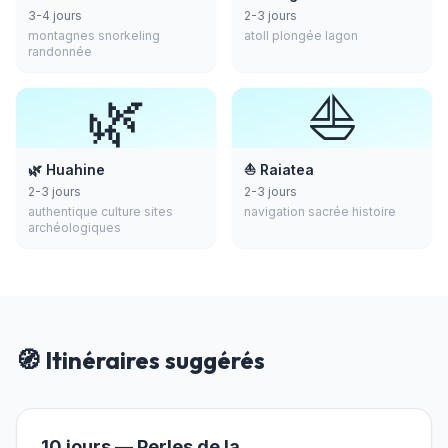
3-4 jours
2-3 jours
montagnes snorkeling
atoll plongée lagon
randonnée
🌿
⛵
🌿 Huahine
⛵ Raiatea
2-3 jours
2-3 jours
authentique culture sites
navigation sacrée histoire
archéologiques
🧭 Itinéraires suggérés
10 jours — Perles de la