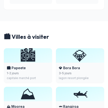
🏙️ Villes à visiter
🏙️
💎
🏙️ Papeete
💎 Bora Bora
1-2 jours
3-5 jours
capitale marché port
lagon resort plongée
⛰️
🦈
⛰️ Moorea
🦈 Rangiroa