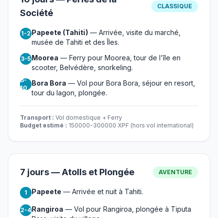
CLASSIQUE
Société
Papeete (Tahiti)
— Arrivée, visite du marché,
1-2
musée de Tahiti et des Îles.
Moorea
— Ferry pour Moorea, tour de l'île en
3-5
scooter, Belvédère, snorkeling.
6-
Bora Bora
— Vol pour Bora Bora, séjour en resort,
10
tour du lagon, plongée.
Transport :
Vol domestique + Ferry
Budget estimé :
150000-300000 XPF (hors vol international)
7 jours — Atolls et Plongée
AVENTURE
Papeete
— Arrivée et nuit à Tahiti.
1
Rangiroa
— Vol pour Rangiroa, plongée à Tiputa
2-4