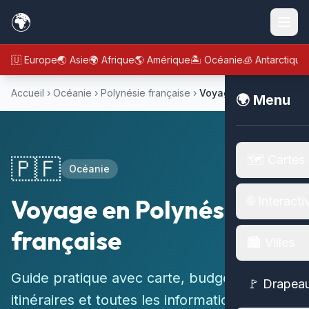
🌍
🇪🇺 Europe
🌏 Asie
🌍 Afrique
🌎 Amérique
🏝️ Océanie
🧊 Antarctique
Accueil
›
Océanie
›
Polynésie française
›
Voyage
🌍 Menu
🗺️ Cartes
🇵🇫
Océanie
Voyage en Polynésie
🌐 Interacti
française
🏙️ Villes
Guide pratique avec carte, budget,
🚩 Drapea
itinéraires et toutes les informations