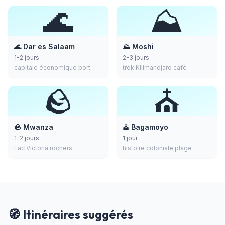
🌊
⛰️
🌊 Dar es Salaam
⛰️ Moshi
1-2 jours
2-3 jours
capitale économique port
trek Kilimandjaro café
🪨
⛪
🪨 Mwanza
⛪ Bagamoyo
1-2 jours
1 jour
Lac Victoria rochers
histoire coloniale plage
🧭 Itinéraires suggérés