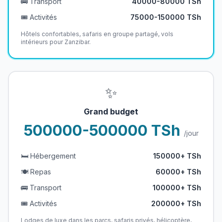
🚌 Transport
40000-80000 TSh
🎟️ Activités
75000-150000 TSh
Hôtels confortables, safaris en groupe partagé, vols
intérieurs pour Zanzibar.
✨
Grand budget
500000-500000 TSh
/jour
🛏️ Hébergement
150000+ TSh
🍽️ Repas
60000+ TSh
🚌 Transport
100000+ TSh
🎟️ Activités
200000+ TSh
Lodges de luxe dans les parcs, safaris privés, hélicoptère,