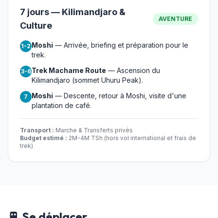
7 jours — Kilimandjaro &
AVENTURE
Culture
Moshi
— Arrivée, briefing et préparation pour le
1-2
trek.
Trek Machame Route
— Ascension du
3-6
Kilimandjaro (sommet Uhuru Peak).
Moshi
— Descente, retour à Moshi, visite d'une
7
plantation de café.
Transport :
Marche & Transferts privés
Budget estimé :
2M-4M TSh (hors vol international et frais de
trek)
🚆 Se déplacer