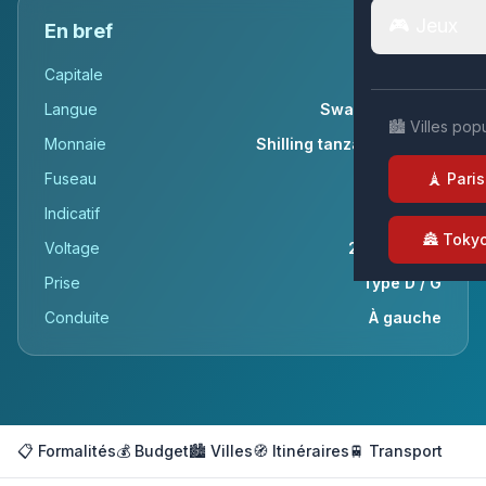
🎮 Jeux
En bref
Capitale
Dodoma
Langue
Swahili, Anglais
🏙️ Villes pop
Monnaie
Shilling tanzanien (TSh)
Fuseau
UTC+3
🗼 Paris
Indicatif
+255
🏯 Toky
Voltage
230v / 50Hz
Prise
Type D / G
Conduite
À gauche
📋 Formalités
💰 Budget
🏙️ Villes
🧭 Itinéraires
🚆 Transport