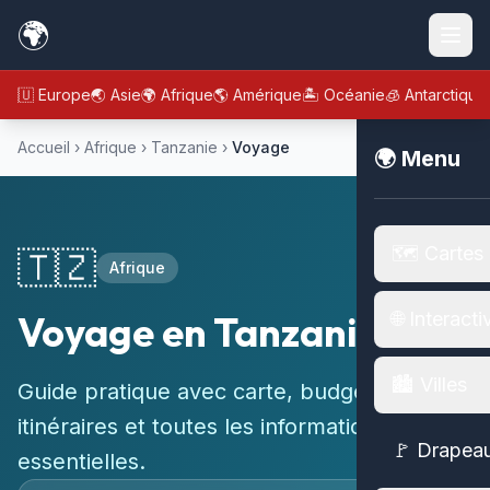
🌍
🇪🇺 Europe
🌏 Asie
🌍 Afrique
🌎 Amérique
🏝️ Océanie
🧊 Antarctique
Accueil
›
Afrique
›
Tanzanie
›
Voyage
🌍 Menu
🗺️ Cartes
🇹🇿
Afrique
Voyage en Tanzanie
🌐 Interacti
🏙️ Villes
Guide pratique avec carte, budget,
itinéraires et toutes les informations
🚩 Drapea
essentielles.