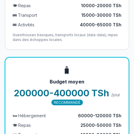
🍽️ Repas
10000-20000 TSh
🚌 Transport
15000-30000 TSh
🎟️ Activités
40000-65000 TSh
Guesthouses basiques, transports locaux (dala-dala), repas
dans des échoppes locales.
🧳
Budget moyen
200000-400000 TSh
/jour
RECOMMANDÉ
🛏️ Hébergement
60000-120000 TSh
🍽️ Repas
25000-50000 TSh