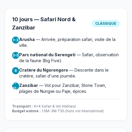
10 jours — Safari Nord &
CLASSIQUE
Zanzibar
Arusha
— Arrivée, préparation safari, visite de la
1-2
ville.
Parc national du Serengeti
— Safari, observation
3-5
de la faune (Big Five).
Cratère du Ngorongoro
— Descente dans le
6
cratère, safari d'une journée.
7-
Zanzibar
— Vol pour Zanzibar, Stone Town,
10
plages de Nungwi ou Paje, épices.
Transport :
4x4 Safari & Vol intérieur
Budget estimé :
1.5M-3M TSh (hors vol international)