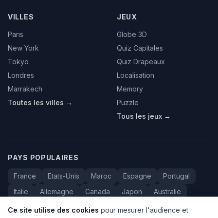
VILLES
JEUX
Paris
Globe 3D
New York
Quiz Capitales
Tokyo
Quiz Drapeaux
Londres
Localisation
Marrakech
Memory
Toutes les villes →
Puzzle
Tous les jeux →
PAYS POPULAIRES
France
Etats-Unis
Maroc
Espagne
Portugal
Italie
Allemagne
Canada
Japon
Australie
Bresil
Algerie
Tunisie
Belgique
Drapeaux
Ce site utilise des cookies
pour mesurer l'audience et