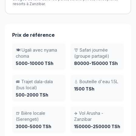
resorts à Zanzibar.
Prix de référence
🍽️ Ugali avec nyama
🦒 Safari journée
choma
(groupe partagé)
5000-10000 TSh
80000-150000 TSh
🚐 Trajet dala-dala
💧 Bouteille d'eau 1.5L
(bus local)
1500 TSh
500-2000 TSh
🍺 Bière locale
✈️ Vol Arusha -
(Serengeti)
Zanzibar
3000-5000 TSh
150000-250000 TSh