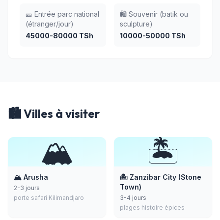
🎫 Entrée parc national
🛍️ Souvenir (batik ou
(étranger/jour)
sculpture)
45000-80000 TSh
10000-50000 TSh
🏙️ Villes à visiter
🏔️
🏝️
🏔️ Arusha
🏝️ Zanzibar City (Stone
Town)
2-3 jours
porte safari Kilimandjaro
3-4 jours
plages histoire épices