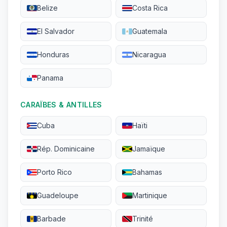
Belize
Costa Rica
El Salvador
Guatemala
Honduras
Nicaragua
Panama
CARAÏBES & ANTILLES
Cuba
Haïti
Rép. Dominicaine
Jamaïque
Porto Rico
Bahamas
Guadeloupe
Martinique
Barbade
Trinité