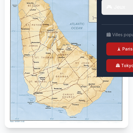
🎮 Jeux
🏙️ Villes pop
🗼 Paris
🏯 Toky