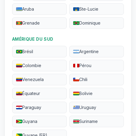
Aruba
Ste-Lucie
Grenade
Dominique
AMÉRIQUE DU SUD
Brésil
Argentine
Colombie
Pérou
Venezuela
Chili
Équateur
Bolivie
Paraguay
Uruguay
Guyana
Suriname
Guyane (FR)