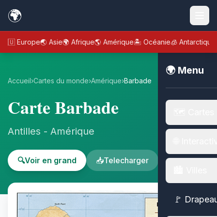
🌍
🇪🇺 Europe
🌏 Asie
🌍 Afrique
🌎 Amérique
🏝️ Océanie
🧊 Antarctique
🌍 Menu
Accueil
›
Cartes du monde
›
Amérique
›
Barbade
Carte Barbade
🗺️ Cartes
Antilles - Amérique
🌐 Interacti
🔍
Voir en grand
📥
Telecharger
🏙️ Villes
🚩 Drapea