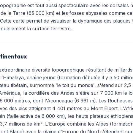
 topographie est tout aussi spectaculaire avec les dorsales
e la Terre (65 000 km) et les fosses abyssales comme cel
Cette carte permet de visualiser la dynamique des plaques 
nuellement la surface terrestre.
ntinentaux
xtraordinaire diversité topographique résultant de milliard
l'Himalaya, chaîne jeune (formation débutée il y a 50 mill
eau tibétain, surnommé 'le toit du monde', s'étend sur 2,5 m
érique, la cordillère des Andes s'étire sur 7 000 km le lo
6 000 mètres, dont l'Aconcagua (6 961 m). Les Rocheuses
ec des pics atteignant 4 401 mètres au Mont Elbert. L'Afr
icain (faille active de 6 000 km), les hauts plateaux éthiopie
,7 millions de km². L'Europe combine les Alpes (formation i
ont Blanc) avec la plaine d'Europe du Nord s'étendant sur 