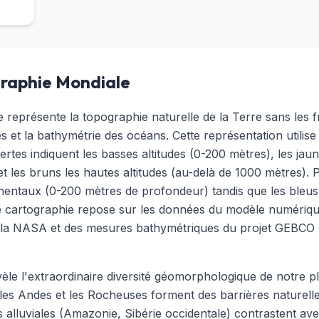
raphie Mondiale
représente la topographie naturelle de la Terre sans les fr
res et la bathymétrie des océans. Cette représentation utili
rtes indiquent les basses altitudes (0-200 mètres), les jaune
les bruns les hautes altitudes (au-delà de 1000 mètres). P
inentaux (0-200 mètres de profondeur) tandis que les bleus
e cartographie repose sur les données du modèle numériqu
la NASA et des mesures bathymétriques du projet GEBCO (
vèle l'extraordinaire diversité géomorphologique de notre 
s Andes et les Rocheuses forment des barrières naturelles 
 alluviales (Amazonie, Sibérie occidentale) contrastent ave