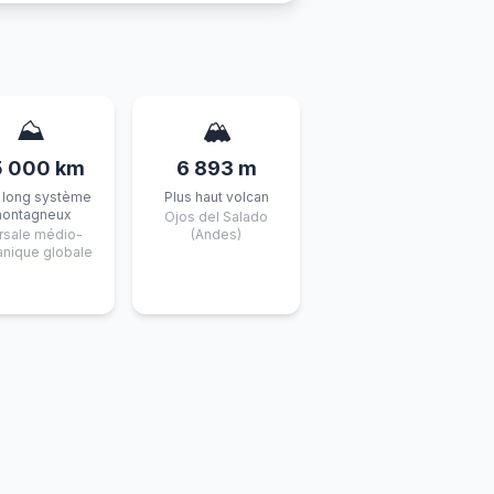
⛰️
🏔️
5 000 km
6 893 m
 long système
Plus haut volcan
ontagneux
Ojos del Salado
rsale médio-
(Andes)
nique globale