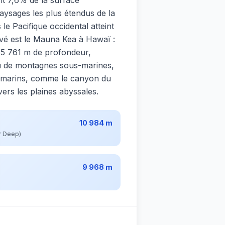
aysages les plus étendus de la
le Pacifique occidental atteint
vé est le Mauna Kea à Hawaï :
 5 761 m de profondeur,
nu de montagnes sous-marines,
-marins, comme le canyon du
ers les plaines abyssales.
10 984 m
r Deep)
9 968 m