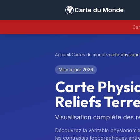
🌍
Carte du Monde
Car
Accueil
›
Cartes du monde
›
carte physiqu
Mise à jour 2026
Carte Physi
Reliefs Terr
Visualisation complète des re
Découvrez la véritable physionomie 
les contrastes topographiques entre