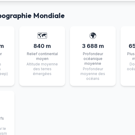
opographie Mondiale
🗺️
🌍
 m
840 m
3 688 m
6
r
Relief continental
Profondeur
Plus
e
moyen
océanique
m
moyenne
s
Altitude moyenne
Do
s
des terres
Profondeur
océa
Deep)
émergées
moyenne des
océans
ifs
s
r le
nism