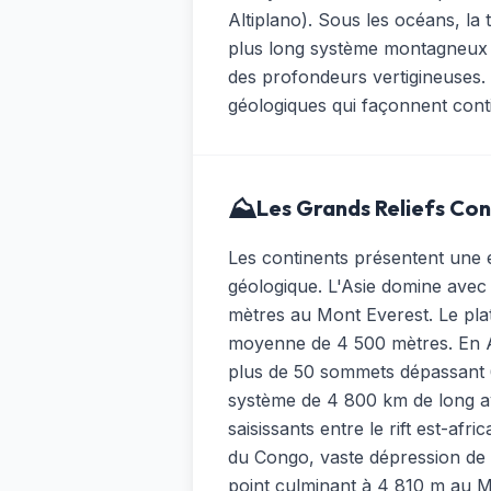
Altiplano). Sous les océans, la
plus long système montagneux d
des profondeurs vertigineuses. 
géologiques qui façonnent conti
⛰️
Les Grands Reliefs Co
Les continents présentent une e
géologique. L'Asie domine avec 
mètres au Mont Everest. Le plat
moyenne de 4 500 mètres. En Am
plus de 50 sommets dépassant 
système de 4 800 km de long av
saisissants entre le rift est-afr
du Congo, vaste dépression de 3
point culminant à 4 810 m au M