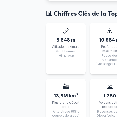
📊 Chiffres Clés de la T
📏
⚓
8 848 m
10 984
Altitude maximale
Profondeu
maximal
Mont Everest
(Himalaya)
Fosse de
Marianne
(Challenger 
🏜️
🌋
13,8M km²
1 350
Plus grand désert
Volcans act
froid
terrestre
Antarctique (98%
Recensés pa
couvert de glace)
Global Volca