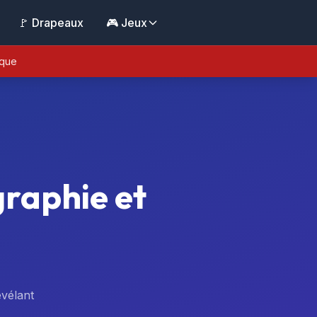
🚩 Drapeaux
🎮 Jeux
ique
raphie et
évélant