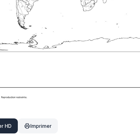
er HD
Imprimer