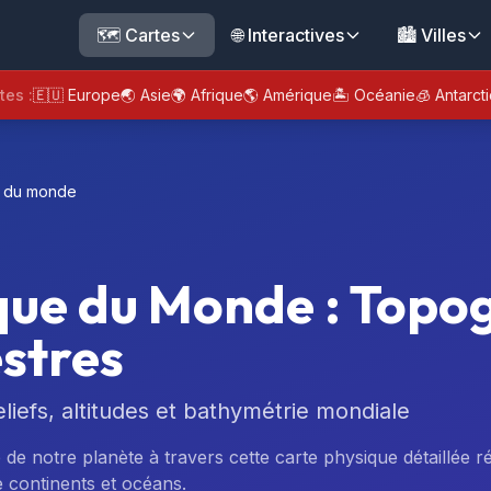
🗺️ Cartes
🌐 Interactives
🏙️ Villes
tes :
🇪🇺 Europe
🌏 Asie
🌍 Afrique
🌎 Amérique
🏝️ Océanie
🧊 Antarct
e du monde
que du Monde : Topog
estres
liefs, altitudes et bathymétrie mondiale
de notre planète à travers cette carte physique détaillée r
 continents et océans.