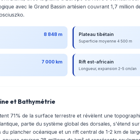
logique avec le Grand Bassin artésien couvrant 1,7 million d
osciuszko.
8 848 m
Plateau tibétain
Superficie moyenne 4 500 m
7 000 km
Rift est-africain
Longueur, expansion 2-5 cm/an
ine et Bathymétrie
ent 71% de la surface terrestre et révèlent une topograph
lantique, partie du système global des dorsales, s'étend s
u plancher océanique et un rift central de 1-2 km de large
, couvre environ 28 millions de km² et représente seuleme