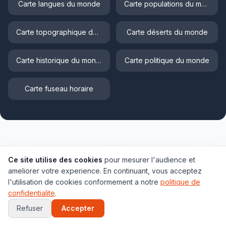
Carte langues du monde
Carte populations du monde
Carte topographique du monde
Carte déserts du monde
Carte historique du monde
Carte politique du monde
Carte fuseau horaire
Ce site utilise des cookies
pour mesurer l'audience et
197
4000+
ameliorer votre experience. En continuant, vous acceptez
l'utilisation de cookies conformement a notre
politique de
Pays
Villes
confidentialite
.
Refuser
Accepter