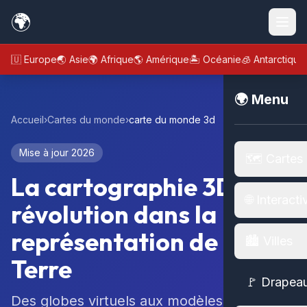
🌍
🇪🇺 Europe
🌏 Asie
🌍 Afrique
🌎 Amérique
🏝️ Océanie
🧊 Antarctique
🌍 Menu
Accueil
›
Cartes du monde
›
carte du monde 3d
Mise à jour 2026
🗺️ Cartes
La cartographie 3D : une
🌐 Interacti
révolution dans la
représentation de la
🏙️ Villes
Terre
🚩 Drapea
Des globes virtuels aux modèles