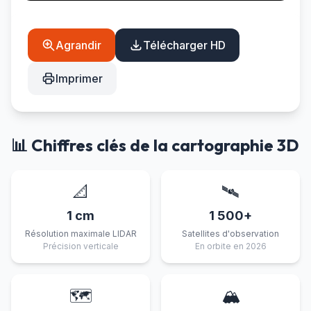
Agrandir
Télécharger HD
Imprimer
📊 Chiffres clés de la cartographie 3D
📐
🛰️
1 cm
1 500+
Résolution maximale LIDAR
Satellites d'observation
Précision verticale
En orbite en 2026
🗺️
🏔️