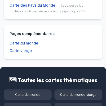
Géographiques).
Carte des Pays du Monde
— Superposez les
frontières politiques aux modèles topographiques 3D
Pages complémentaires
Carte du monde
Carte vierge
🗺️ Toutes les cartes thématiques
Carte du monde
Carte du monde vierge