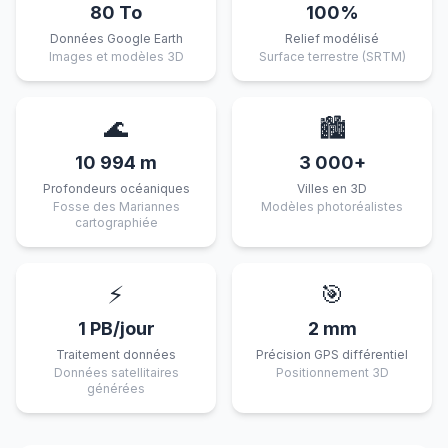
80 To
100%
Données Google Earth
Relief modélisé
Images et modèles 3D
Surface terrestre (SRTM)
🌊
🏙️
10 994 m
3 000+
Profondeurs océaniques
Villes en 3D
Fosse des Mariannes
Modèles photoréalistes
cartographiée
⚡
🎯
1 PB/jour
2 mm
Traitement données
Précision GPS différentiel
Données satellitaires
Positionnement 3D
générées