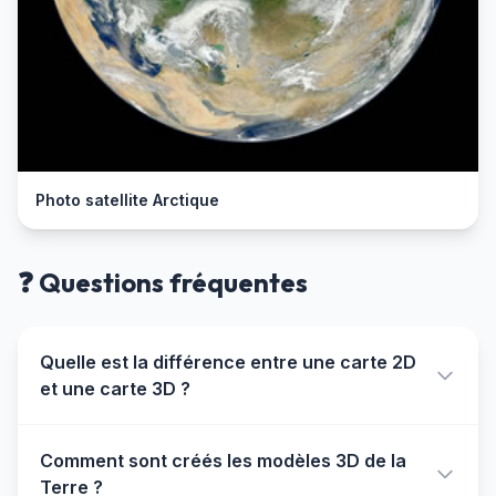
Photo satellite Arctique
❓ Questions fréquentes
Quelle est la différence entre une carte 2D
et une carte 3D ?
Une carte 2D utilise des projections
Comment sont créés les modèles 3D de la
mathématiques (comme Mercator ou Peters)
Terre ?
pour représenter la surface courbe de la Terre