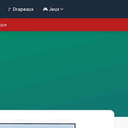
🚩 Drapeaux
🎮 Jeux
ique