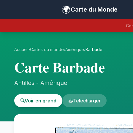
🌍
Carte du Monde
Car
Accueil
›
Cartes du monde
›
Amérique
›
Barbade
Carte Barbade
Antilles - Amérique
🔍
Voir en grand
📥
Telecharger