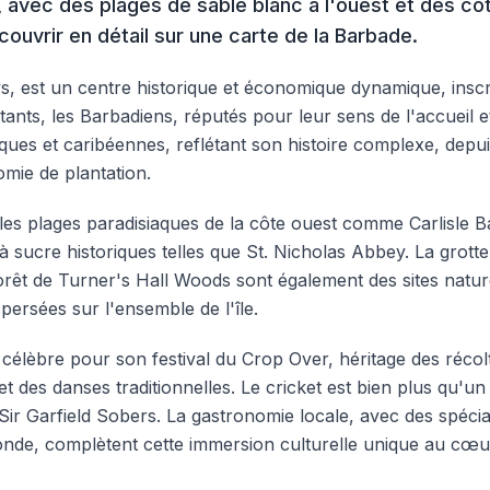
avec des plages de sable blanc à l'ouest et des côt
couvrir en détail sur une carte de la Barbade.
pays, est un centre historique et économique dynamique, insc
nts, les Barbadiens, réputés pour leur sens de l'accueil et
iques et caribéennes, reflétant son histoire complexe, depu
omie de plantation.
les plages paradisiaques de la côte ouest comme Carlisle Bay
à sucre historiques telles que St. Nicholas Abbey. La grott
 forêt de Turner's Hall Woods sont également des sites nat
spersées sur l'ensemble de l'île.
 célèbre pour son festival du Crop Over, héritage des récol
et des danses traditionnelles. Le cricket est bien plus qu'un
 Garfield Sobers. La gastronomie locale, avec des spécial
onde, complètent cette immersion culturelle unique au cœu