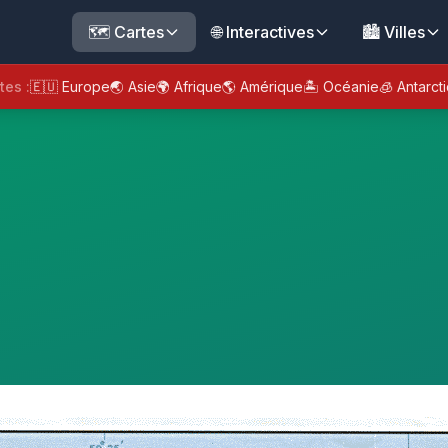
🗺️ Cartes
🌐 Interactives
🏙️ Villes
tes :
🇪🇺 Europe
🌏 Asie
🌍 Afrique
🌎 Amérique
🏝️ Océanie
🧊 Antarct