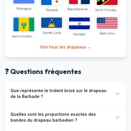
Nicaragua
République dominicaine
Panamá
Saint-Christophe-et-Niévès
Sainte-Lucie
États-Unis
Salvador
Saint-Vincent-et-les Grenadines
Voir tous les drapeaux →
❓ Questions fréquentes
Que représente le trident brisé sur le drapeau
de la Barbade ?
Le trident noir au centre du drapeau barbadien est le
Quelles sont les proportions exactes des
symbole de Neptune, dieu romain de la mer,
bandes du drapeau barbadien ?
représentant l'héritage maritime de l'île. Sa particularité
est que la hampe est délibérément brisée, symbolisant la