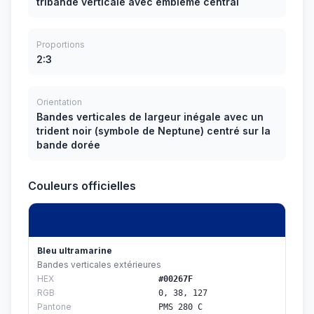
tribande verticale avec emblème central
Proportions
2:3
Orientation
Bandes verticales de largeur inégale avec un
trident noir (symbole de Neptune) centré sur la
bande dorée
Couleurs officielles
Bleu ultramarine
Bandes verticales extérieures
HEX
#00267F
RGB
0, 38, 127
Pantone
PMS 280 C