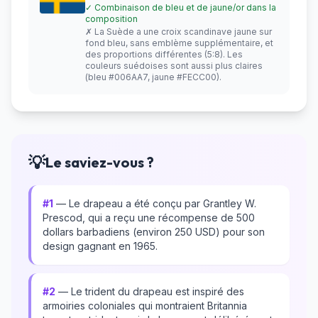
✓ Combinaison de bleu et de jaune/or dans la
composition
✗ La Suède a une croix scandinave jaune sur
fond bleu, sans emblème supplémentaire, et
des proportions différentes (5:8). Les
couleurs suédoises sont aussi plus claires
(bleu #006AA7, jaune #FECC00).
💡
Le saviez-vous ?
#1
— Le drapeau a été conçu par Grantley W.
Prescod, qui a reçu une récompense de 500
dollars barbadiens (environ 250 USD) pour son
design gagnant en 1965.
#2
— Le trident du drapeau est inspiré des
armoiries coloniales qui montraient Britannia