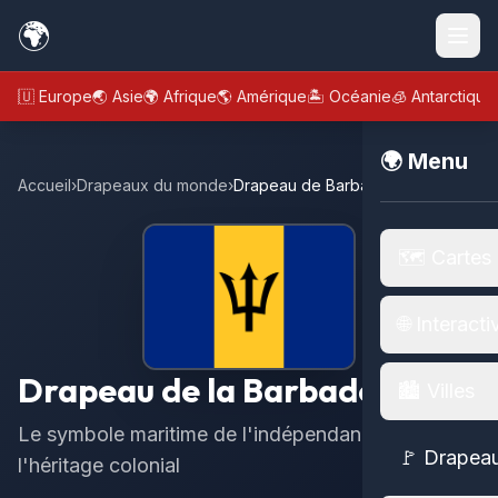
🌍
🇪🇺 Europe
🌏 Asie
🌍 Afrique
🌎 Amérique
🏝️ Océanie
🧊 Antarctique
🌍 Menu
Accueil
›
Drapeaux du monde
›
Drapeau de Barbade
🗺️ Cartes
🌐 Interacti
Drapeau de la Barbade
🏙️ Villes
Le symbole maritime de l'indépendance et de
🚩 Drapea
l'héritage colonial