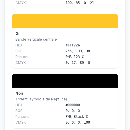
CMYK
100, 85, 0, 21
Or
Bande verticale centrale
HEX
#FFC726
RGB
255, 199, 38
Pantone
PMS 123 C
CMYK
0, 17, 89, 0
Noir
Trident (symbole de Neptune)
HEX
#000000
RGB
0, 0, 0
Pantone
PMS Black C
CMYK
0, 0, 0, 100