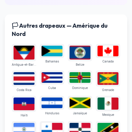
🏳️ Autres drapeaux — Amérique du
Nord
Bahamas
Canada
Antigua-et-Barbuda
Belize
Cuba
Dominique
Costa Rica
Grenade
Honduras
Jamaïque
Mexique
Haïti