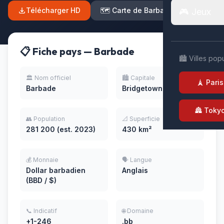
Télécharger HD
🗺️ Carte de Barbade
🎮 Jeux
📋 Fiche pays — Barbade
🏙️ Villes pop
🏛️ Nom officiel
🏙️ Capitale
🗼 Paris
Barbade
Bridgetown
🏯 Toky
👥 Population
📐 Superficie
281 200 (est. 2023)
430 km²
💰 Monnaie
🗣️ Langue
Dollar barbadien
Anglais
(BBD / $)
📞 Indicatif
🌐 Domaine
+1-246
.bb