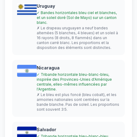
Uruguay
✓ Bandes horizontales bleu ciel et blanches,
et un soleil doré (Sol de Mayo) sur un canton
blanc.
✗ Le drapeau uruguayen a neuf bandes
alternées (5 blanches, 4 bleues) et un soleil à
16 rayons (8 droits, 8 flammés) dans un
canton carré blanc. Les proportions et la
disposition des éléments sont distinctes.
Nicaragua
✓ Tribande horizontale bleu-blanc-bleu,
inspirée des Provinces-Unies d'Amérique
centrale, elles-mêmes influencées par
l'Argentine.
✗ Le bleu est plus foncé (bleu cobalt), et les
armoiries nationales sont centrées sur la
bande blanche. Pas de soleil. Les proportions
sont souvent 3:5.
Salvador
✓ Tribande horizontale bleu-blanc-bleu,