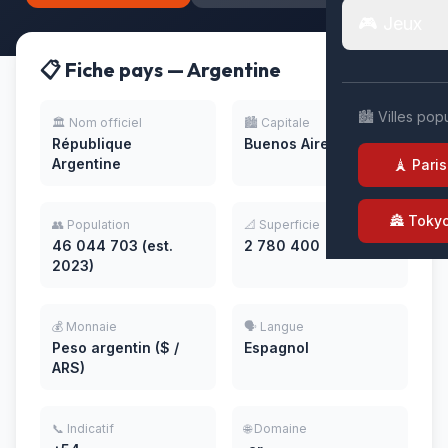
🎮 Jeux
📋 Fiche pays — Argentine
🏙️ Villes pop
🏛️ Nom officiel
🏙️ Capitale
République
Buenos Aires
Argentine
🗼 Paris
🏯 Toky
👥 Population
📐 Superficie
46 044 703 (est.
2 780 400
2023)
💰 Monnaie
🗣️ Langue
Peso argentin ($ /
Espagnol
ARS)
📞 Indicatif
🌐 Domaine