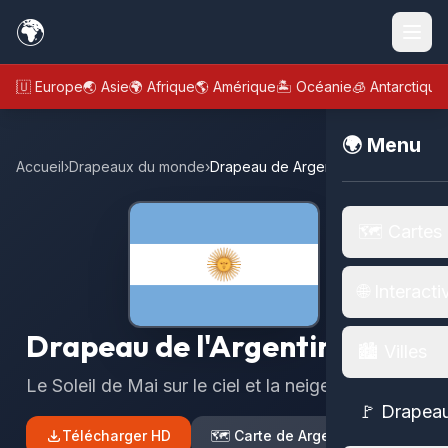
🌍
🇪🇺 Europe
🌏 Asie
🌍 Afrique
🌎 Amérique
🏝️ Océanie
🧊 Antarctique
🌍 Menu
Accueil
›
Drapeaux du monde
›
Drapeau de Argentine
🗺️ Cartes
🌐 Interacti
Drapeau de l'Argentine
🏙️ Villes
Le Soleil de Mai sur le ciel et la neige des Andes
🚩 Drapea
Télécharger HD
🗺️ Carte de Argentine