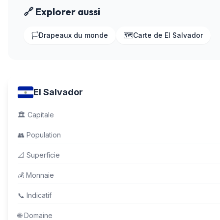
🔗 Explorer aussi
🏳️
Drapeaux du monde
🗺️
Carte de El Salvador
El Salvador
🏛️
Capitale
👥
Population
📐
Superficie
💰
Monnaie
📞
Indicatif
🌐
Domaine