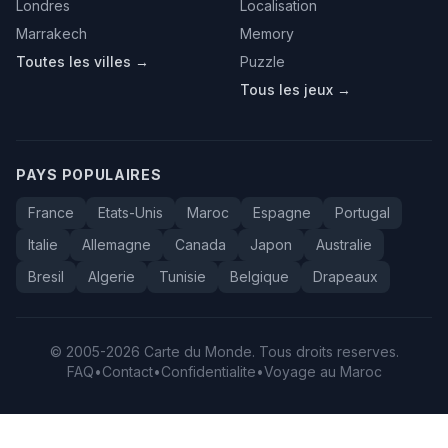
Londres
Localisation
Marrakech
Memory
Toutes les villes →
Puzzle
Tous les jeux →
PAYS POPULAIRES
France
Etats-Unis
Maroc
Espagne
Portugal
Italie
Allemagne
Canada
Japon
Australie
Bresil
Algerie
Tunisie
Belgique
Drapeaux
© 2005-2026 Carte du Monde. Tous droits reserves.
FAQ
•
Contact
•
Confidentialite
•
Voyage au Maroc