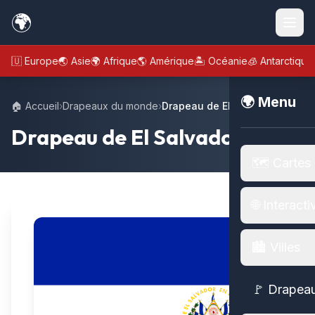
🌍
🇪🇺 Europe
🌏 Asie
🌍 Afrique
🌎 Amérique
🏝️ Océanie
🧊 Antarctique
🌍 Menu
🏠 Accueil
›
Drapeaux du monde
›
Drapeau de El Salvador
Drapeau de El Salvador
🗺️ Cartes
🌐 Interacti
🏙️ Villes
🚩 Drapea