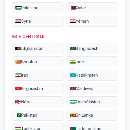
Palestine
Qatar
Syrie
Yémen
ASIE CENTRALE
Afghanistan
Bangladesh
Bhoutan
Inde
Iran
Kazakhstan
Kirghizistan
Maldives
Népal
Ouzbékistan
Pakistan
Sri Lanka
Tadjikistan
Turkménistan