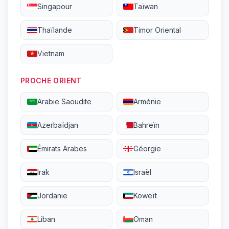
Singapour
Taïwan
Thaïlande
Timor Oriental
Vietnam
PROCHE ORIENT
Arabie Saoudite
Arménie
Azerbaïdjan
Bahreïn
Émirats Arabes
Géorgie
Irak
Israël
Jordanie
Koweït
Liban
Oman