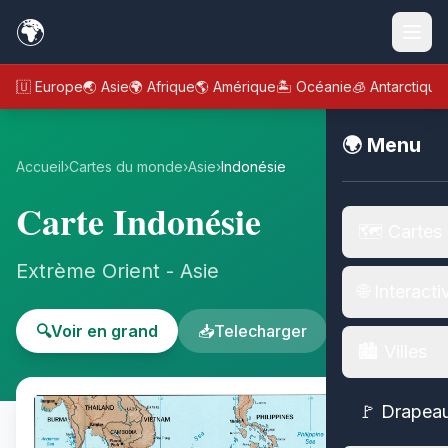
🌍
🇪🇺 Europe
🌏 Asie
🌍 Afrique
🌎 Amérique
🏝️ Océanie
🧊 Antarctique
🌍 Menu
Accueil
›
Cartes du monde
›
Asie
›
Indonésie
Carte Indonésie
🗺️ Cartes
Extrème Orient - Asie
🌐 Interacti
🔍
Voir en grand
📥
Telecharger
🏙️ Villes
🚩 Drapea