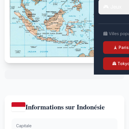
🎮 Jeux
🏙️ Villes pop
🗼 Paris
🏯 Toky
Informations sur Indonésie
Capitale