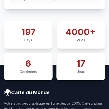
197
4000+
Pays
Villes
6
17
Continents
Jeux
🌍
Carte du Monde
Votre atlas geographique en ligne depuis 2005. Cartes, plans
de villes, drapeaux et jeux pour tous les pays du monde.