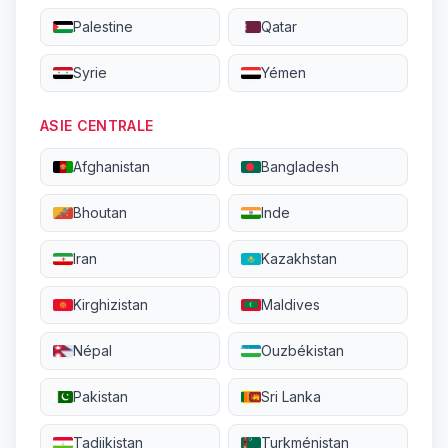
Palestine
Qatar
Syrie
Yémen
ASIE CENTRALE
Afghanistan
Bangladesh
Bhoutan
Inde
Iran
Kazakhstan
Kirghizistan
Maldives
Népal
Ouzbékistan
Pakistan
Sri Lanka
Tadjikistan
Turkménistan