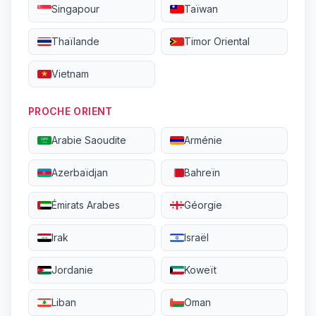
Singapour
Taïwan
Thaïlande
Timor Oriental
Vietnam
PROCHE ORIENT
Arabie Saoudite
Arménie
Azerbaïdjan
Bahreïn
Émirats Arabes
Géorgie
Irak
Israël
Jordanie
Koweït
Liban
Oman