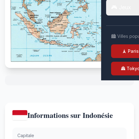
🎮 Jeux
🏙️ Villes pop
🗼 Paris
🏯 Toky
Informations sur Indonésie
Capitale