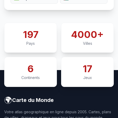
197
4000+
Pays
Villes
6
17
Continents
Jeux
🌍
Carte du Monde
Votre atlas geographique en ligne depuis 2005. Cartes, plans
de villes, drapeaux et jeux pour tous les pays du monde.