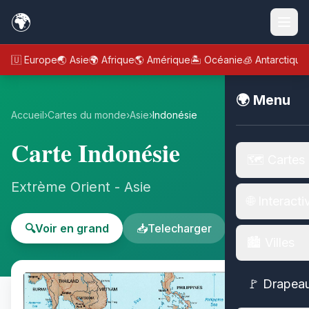
🌍
🇪🇺 Europe
🌏 Asie
🌍 Afrique
🌎 Amérique
🏝️ Océanie
🧊 Antarctique
🌍 Menu
Accueil
›
Cartes du monde
›
Asie
›
Indonésie
Carte Indonésie
🗺️ Cartes
Extrème Orient - Asie
🌐 Interacti
🔍
Voir en grand
📥
Telecharger
🏙️ Villes
🚩 Drapea