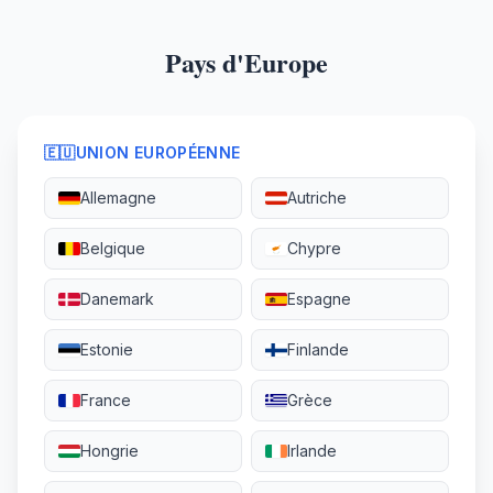
Pays d'Europe
🇪🇺
UNION EUROPÉENNE
Allemagne
Autriche
Belgique
Chypre
Danemark
Espagne
Estonie
Finlande
France
Grèce
Hongrie
Irlande