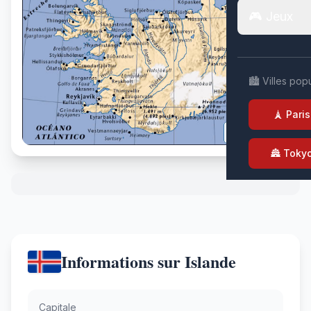
🎮 Jeux
🏙️ Villes pop
🗼 Paris
🏯 Toky
Informations sur Islande
Capitale