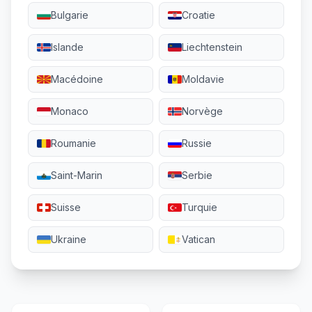
Bulgarie
Croatie
Islande
Liechtenstein
Macédoine
Moldavie
Monaco
Norvège
Roumanie
Russie
Saint-Marin
Serbie
Suisse
Turquie
Ukraine
Vatican