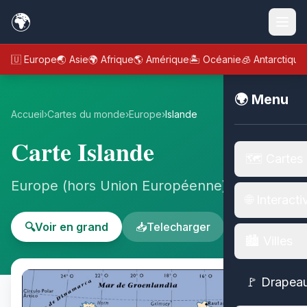
🌍
🇪🇺 Europe
🌏 Asie
🌍 Afrique
🌎 Amérique
🏝️ Océanie
🧊 Antarctique
🌍 Menu
Accueil
›
Cartes du monde
›
Europe
›
Islande
Carte Islande
🗺️ Cartes
Europe (hors Union Européenne) - Europe
🌐 Interacti
🔍
Voir en grand
📥
Telecharger
🏙️ Villes
🚩 Drapea