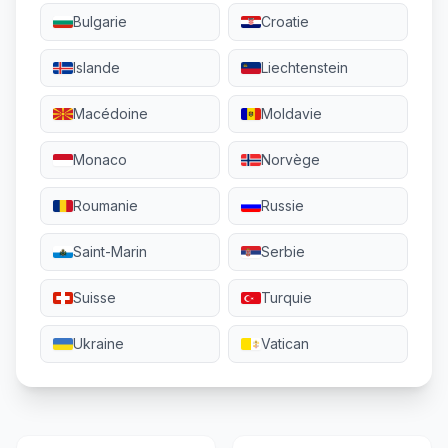
Bulgarie
Croatie
Islande
Liechtenstein
Macédoine
Moldavie
Monaco
Norvège
Roumanie
Russie
Saint-Marin
Serbie
Suisse
Turquie
Ukraine
Vatican