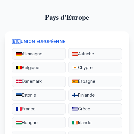
Pays d'Europe
🇪🇺
UNION EUROPÉENNE
Allemagne
Autriche
Belgique
Chypre
Danemark
Espagne
Estonie
Finlande
France
Grèce
Hongrie
Irlande