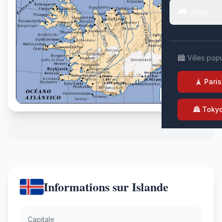
🎮 Jeux
🏙️ Villes pop
🗼 Paris
🏯 Toky
Informations sur Islande
Capitale