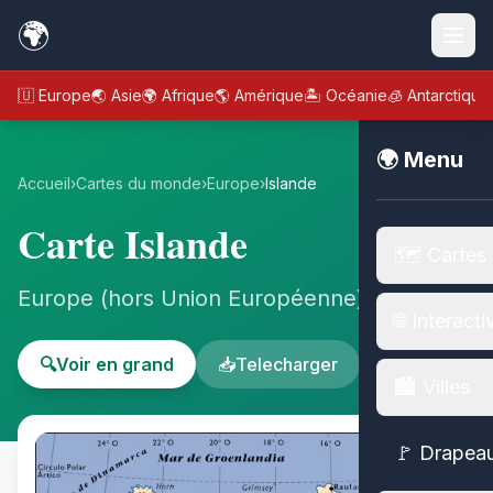
🌍
🇪🇺 Europe
🌏 Asie
🌍 Afrique
🌎 Amérique
🏝️ Océanie
🧊 Antarctique
🌍 Menu
Accueil
›
Cartes du monde
›
Europe
›
Islande
Carte Islande
🗺️ Cartes
Europe (hors Union Européenne) - Europe
🌐 Interacti
🔍
Voir en grand
📥
Telecharger
🏙️ Villes
🚩 Drapea