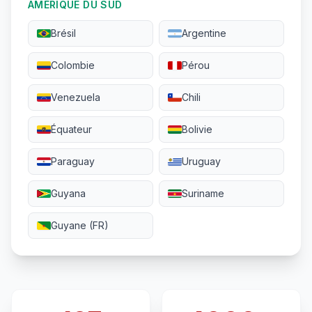
AMÉRIQUE DU SUD
Brésil
Argentine
Colombie
Pérou
Venezuela
Chili
Équateur
Bolivie
Paraguay
Uruguay
Guyana
Suriname
Guyane (FR)