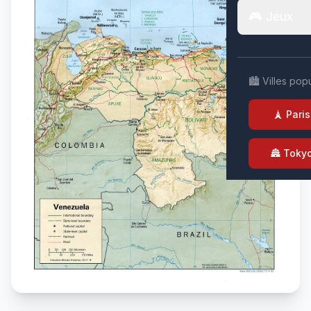
🎮 Jeux
🏙️ Villes pop
🗼 Paris
🏯 Toky