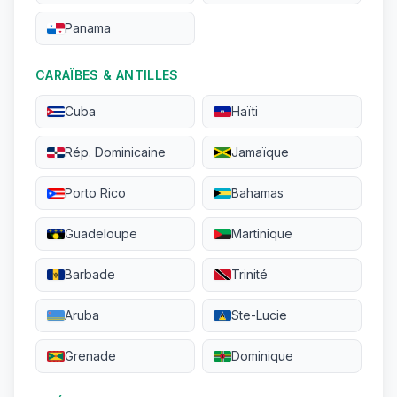
Panama
CARAÏBES & ANTILLES
Cuba
Haïti
Rép. Dominicaine
Jamaïque
Porto Rico
Bahamas
Guadeloupe
Martinique
Barbade
Trinité
Aruba
Ste-Lucie
Grenade
Dominique