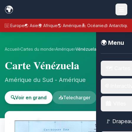
🌍
🇪🇺 Europe
🌏 Asie
🌍 Afrique
🌎 Amérique
🏝️ Océanie
🧊 Antarctique
🌍 Menu
Accueil
›
Cartes du monde
›
Amérique
›
Vénézuela
Carte Vénézuela
🗺️ Cartes
Amérique du Sud - Amérique
🌐 Interacti
🔍
Voir en grand
📥
Telecharger
🏙️ Villes
🚩 Drapea