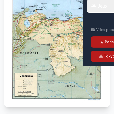
🎮 Jeux
🏙️ Villes pop
🗼 Paris
🏯 Toky