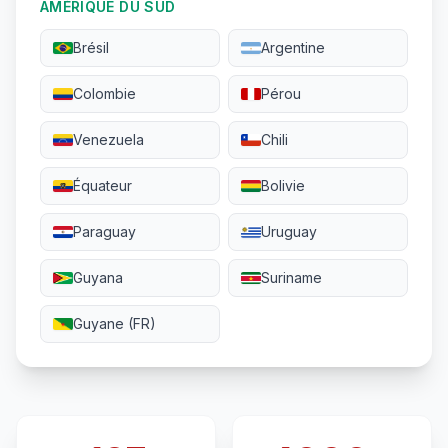
AMÉRIQUE DU SUD
Brésil
Argentine
Colombie
Pérou
Venezuela
Chili
Équateur
Bolivie
Paraguay
Uruguay
Guyana
Suriname
Guyane (FR)