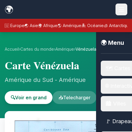
🌍
🇪🇺 Europe
🌏 Asie
🌍 Afrique
🌎 Amérique
🏝️ Océanie
🧊 Antarctique
🌍 Menu
Accueil
›
Cartes du monde
›
Amérique
›
Vénézuela
Carte Vénézuela
🗺️ Cartes
Amérique du Sud - Amérique
🌐 Interacti
🔍
Voir en grand
📥
Telecharger
🏙️ Villes
🚩 Drapea