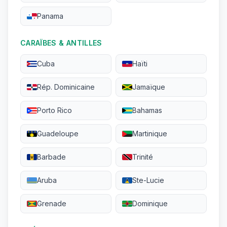
Panama
CARAÏBES & ANTILLES
Cuba
Haïti
Rép. Dominicaine
Jamaïque
Porto Rico
Bahamas
Guadeloupe
Martinique
Barbade
Trinité
Aruba
Ste-Lucie
Grenade
Dominique