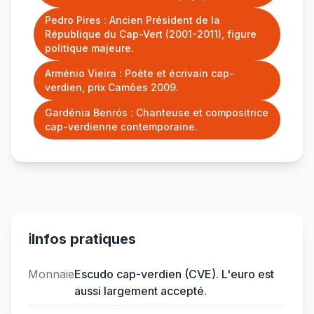
Pedro Pires : Ancien Président de la
République du Cap-Vert (2001-2011), figure
politique majeure.
Arménio Vieira : Poète et écrivain cap-
verdien, prix Camões 2009.
Gardénia Benrós : Chanteuse et compositrice
cap-verdienne contemporaine.
ℹ️
Infos pratiques
Monnaie
Escudo cap-verdien (CVE). L'euro est
aussi largement accepté.