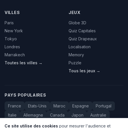
VILLES
JEUX
Paris
Globe 3D
New York
Quiz Capitales
Tokyo
Quiz Drapeaux
Londres
Localisation
Marrakech
Memory
Toutes les villes →
Puzzle
Tous les jeux →
PAYS POPULAIRES
France
Etats-Unis
Maroc
Espagne
Portugal
Italie
Allemagne
Canada
Japon
Australie
Bresil
Algerie
Tunisie
Belgique
Drapeaux
Ce site utilise des cookies
pour mesurer l'audience et