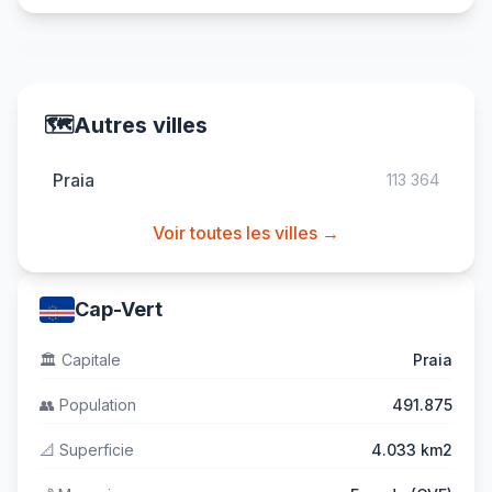
🗺️
Autres villes
Praia
113 364
Voir toutes les villes →
Cap-Vert
🏛️
Capitale
Praia
👥
Population
491.875
📐
Superficie
4.033 km2