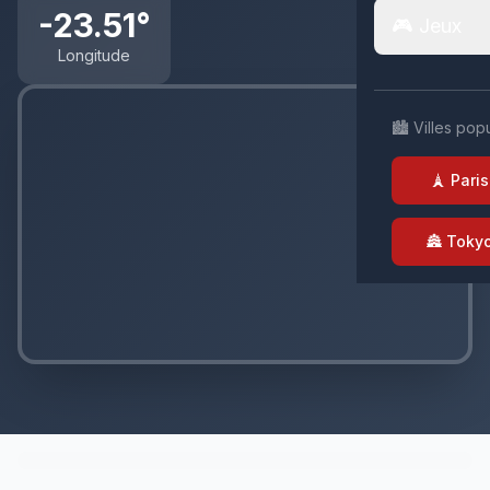
-23.51°
🎮 Jeux
Longitude
🏙️ Villes pop
🗼 Paris
🏯 Toky