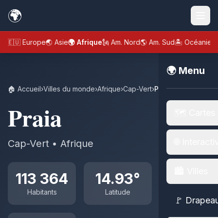
🌍
🇪🇺 Europe
🌏 Asie
🌍 Afrique
🗽 Am. Nord
🌎 Am. Sud
🏝️ Océanie
🌍 Menu
🏠 Accueil
›
Villes du monde
›
Afrique
›
Cap-Vert
›
Praia
Praia
🗺️ Cartes
🌐 Interacti
Cap-Vert • Afrique
🏙️ Villes
113 364
14.93°
Habitants
Latitude
🚩 Drapea