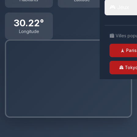
🎮 Jeux
30.22°
Longitude
🏙️ Villes pop
🗼 Paris
🏯 Toky