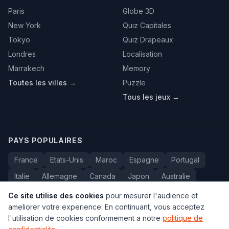
Paris
Globe 3D
New York
Quiz Capitales
Tokyo
Quiz Drapeaux
Londres
Localisation
Marrakech
Memory
Toutes les villes →
Puzzle
Tous les jeux →
PAYS POPULAIRES
France
Etats-Unis
Maroc
Espagne
Portugal
Italie
Allemagne
Canada
Japon
Australie
Bresil
Algerie
Tunisie
Belgique
Drapeaux
Ce site utilise des cookies
pour mesurer l'audience et
ameliorer votre experience. En continuant, vous acceptez
l'utilisation de cookies conformement a notre
politique de