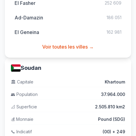
El Fasher
252 609
Ad-Damazin
186 051
El Geneina
162 981
Voir toutes les villes →
Soudan
🏛️
Capitale
Khartoum
👥
Population
37.964.000
📐
Superficie
2.505.810 km2
💰
Monnaie
Pound (SDG)
📞
Indicatif
(00) + 249