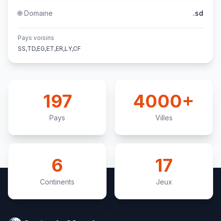
🌐
Domaine
.sd
Pays voisins
SS,TD,EG,ET,ER,LY,CF
197
4000+
Pays
Villes
6
17
Continents
Jeux