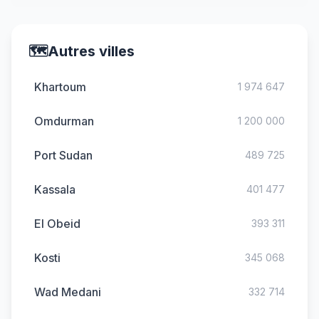
🗺️
Autres villes
Khartoum
1 974 647
Omdurman
1 200 000
Port Sudan
489 725
Kassala
401 477
El Obeid
393 311
Kosti
345 068
Wad Medani
332 714