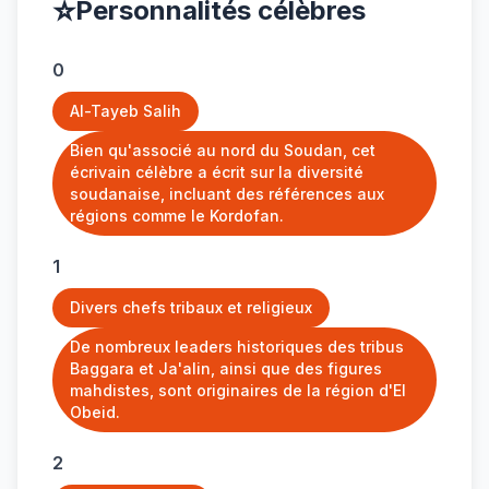
⭐
Personnalités célèbres
0
Al-Tayeb Salih
Bien qu'associé au nord du Soudan, cet
écrivain célèbre a écrit sur la diversité
soudanaise, incluant des références aux
régions comme le Kordofan.
1
Divers chefs tribaux et religieux
De nombreux leaders historiques des tribus
Baggara et Ja'alin, ainsi que des figures
mahdistes, sont originaires de la région d'El
Obeid.
2