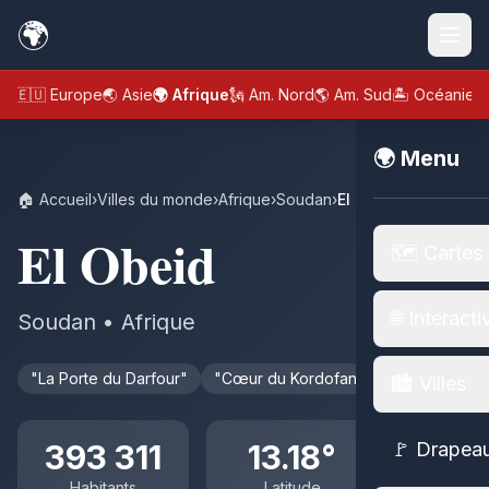
🌍
🇪🇺 Europe
🌏 Asie
🌍 Afrique
🗽 Am. Nord
🌎 Am. Sud
🏝️ Océanie
🌍 Menu
🏠 Accueil
›
Villes du monde
›
Afrique
›
Soudan
›
El Obeid
El Obeid
🗺️ Cartes
🌐 Interacti
Soudan • Afrique
"La Porte du Darfour"
"Cœur du Kordofan"
🏙️ Villes
393 311
13.18°
🚩 Drapea
Habitants
Latitude