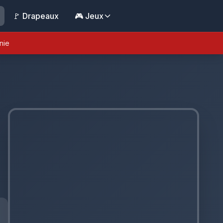
🚩 Drapeaux
🎮 Jeux
nie