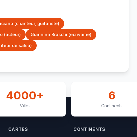
iciano (chanteur, guitariste)
o (acteur)
Giannina Braschi (écrivaine)
nteur de salsa)
4000+
6
Villes
Continents
CARTES
CONTINENTS