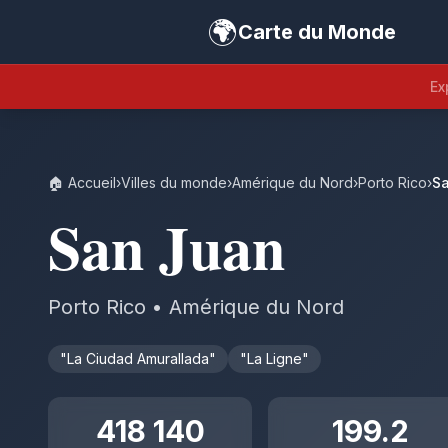
🌍
Carte du Monde
Ex
🏠 Accueil
›
Villes du monde
›
Amérique du Nord
›
Porto Rico
›
S
San Juan
Porto Rico • Amérique du Nord
"La Ciudad Amurallada"
"La Ligne"
418 140
199.2