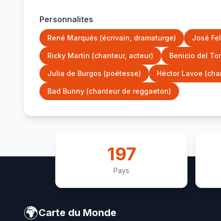
Personnalites
René Marqués (écrivain, dramaturge)
José Fel
Ricky Martin (chanteur, acteur)
Benicio del Tor
Julia de Burgos (poétesse)
Héctor Lavoe (cha
Bad Bunny (chanteur de reggaeton)
197
Pays
🌍
Carte du Monde