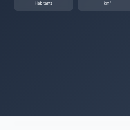
Habitants
km²