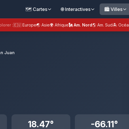
🗺️ Cartes
🌐 Interactives
🏙️ Villes
plorer :
🇪🇺 Europe
🌏 Asie
🌍 Afrique
🗽 Am. Nord
🌎 Am. Sud
🏝️ Océa
an Juan
18.47°
-66.11°