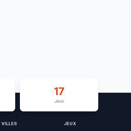
17
Jeux
VILLES
JEUX