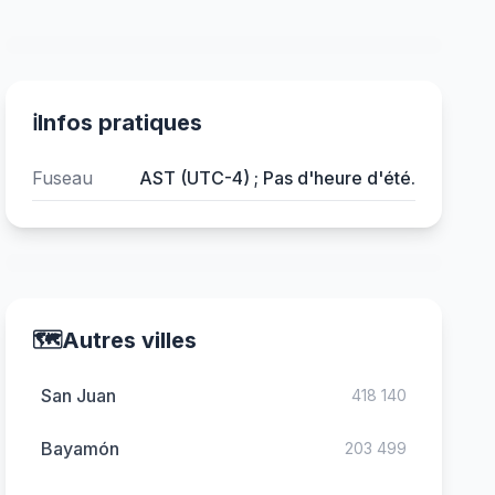
ℹ️
Infos pratiques
Fuseau
AST (UTC-4) ; Pas d'heure d'été.
🗺️
Autres villes
San Juan
418 140
Bayamón
203 499