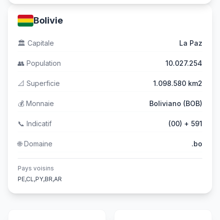
Bolivie
🏛️
Capitale
La Paz
👥
Population
10.027.254
📐
Superficie
1.098.580 km2
💰
Monnaie
Boliviano (BOB)
📞
Indicatif
(00) + 591
🌐
Domaine
.bo
Pays voisins
PE,CL,PY,BR,AR