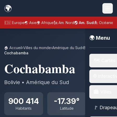
🌍
🇪🇺 Europe
🌏 Asie
🌍 Afrique
🗽 Am. Nord
🌎 Am. Sud
🏝️ Océanie
🌍 Menu
🏠 Accueil
›
Villes du monde
›
Amérique du Sud
›
Bolivie
›
Cochabamba
🗺️ Cartes
Cochabamba
🌐 Interacti
Bolivie • Amérique du Sud
🏙️ Villes
900 414
-17.39°
🚩 Drapea
Habitants
Latitude