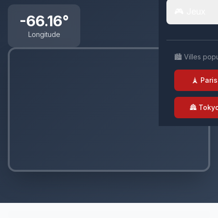
🎮 Jeux
-66.16°
Longitude
🏙️ Villes pop
🗼 Paris
🏯 Toky