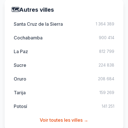
🗺️
Autres villes
Santa Cruz de la Sierra
1 364 389
Cochabamba
900 414
La Paz
812 799
Sucre
224 838
Oruro
208 684
Tarija
159 269
Potosí
141 251
Voir toutes les villes →