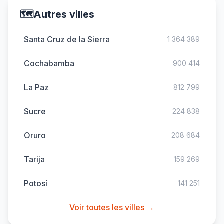
🗺️
Autres villes
Santa Cruz de la Sierra
1 364 389
Cochabamba
900 414
La Paz
812 799
Sucre
224 838
Oruro
208 684
Tarija
159 269
Potosí
141 251
Voir toutes les villes →