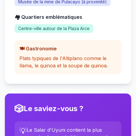
Musée de la mine de Pulacayo (à proximité)
🏘️ Quartiers emblématiques
Centre-ville autour de la Plaza Arce
🍽️ Gastronomie
Plats typiques de l'Altiplano comme le
llama, le quinoa et la soupe de quinoa.
🎲
Le saviez-vous ?
💡
Le Salar d'Uyuni contient la plus