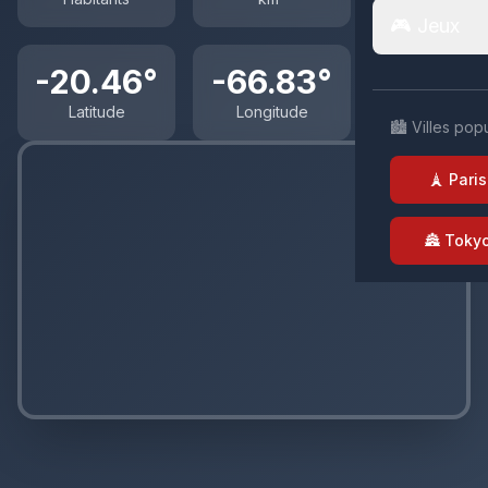
🎮 Jeux
-20.46°
-66.83°
Latitude
Longitude
🏙️ Villes pop
🗼 Paris
🏯 Toky