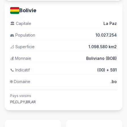
Bolivie
🏛️
Capitale
La Paz
👥
Population
10.027.254
📐
Superficie
1.098.580 km2
💰
Monnaie
Boliviano (BOB)
📞
Indicatif
(00) + 591
🌐
Domaine
.bo
Pays voisins
PE,CL,PY,BR,AR