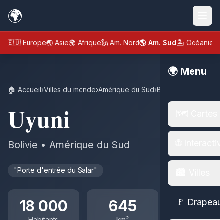
🌍
🇪🇺 Europe
🌏 Asie
🌍 Afrique
🗽 Am. Nord
🌎 Am. Sud
🏝️ Océanie
🌍 Menu
🏠 Accueil
›
Villes du monde
›
Amérique du Sud
›
Bolivie
›
Uyuni
Uyuni
🗺️ Cartes
🌐 Interacti
Bolivie • Amérique du Sud
"Porte d'entrée du Salar"
🏙️ Villes
18 000
645
🚩 Drapea
Habitants
km²