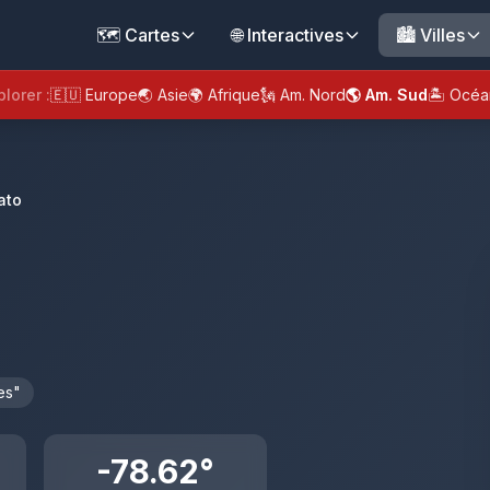
🗺️ Cartes
🌐 Interactives
🏙️ Villes
plorer :
🇪🇺 Europe
🌏 Asie
🌍 Afrique
🗽 Am. Nord
🌎 Am. Sud
🏝️ Océa
ato
es"
-78.62°