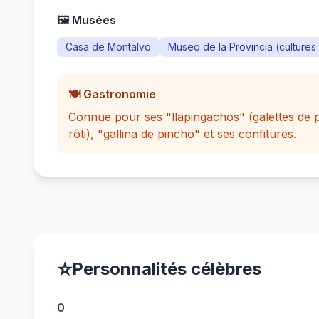
🖼️ Musées
Casa de Montalvo
Museo de la Provincia (culture
🍽️ Gastronomie
Connue pour ses "llapingachos" (galettes de 
rôti), "gallina de pincho" et ses confitures.
⭐
Personnalités célèbres
0