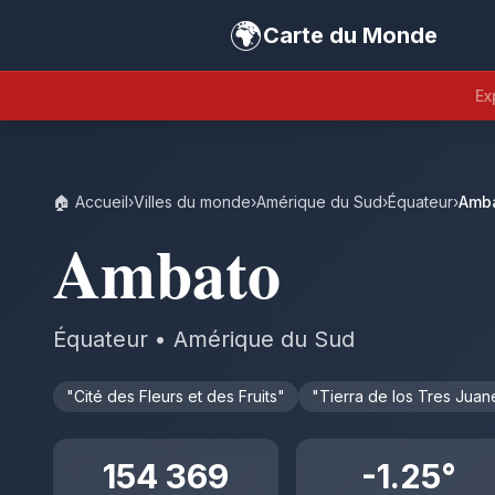
🌍
Carte du Monde
Ex
🏠 Accueil
›
Villes du monde
›
Amérique du Sud
›
Équateur
›
Amb
Ambato
Équateur • Amérique du Sud
"Cité des Fleurs et des Fruits"
"Tierra de los Tres Juan
154 369
-1.25°