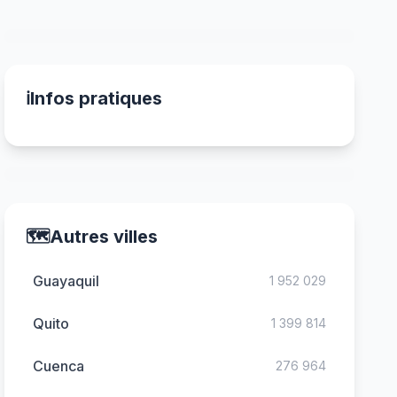
ℹ️
Infos pratiques
🗺️
Autres villes
Guayaquil
1 952 029
Quito
1 399 814
Cuenca
276 964