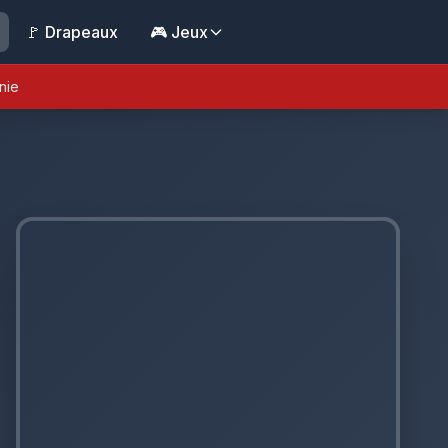
🚩 Drapeaux
🎮 Jeux
nie