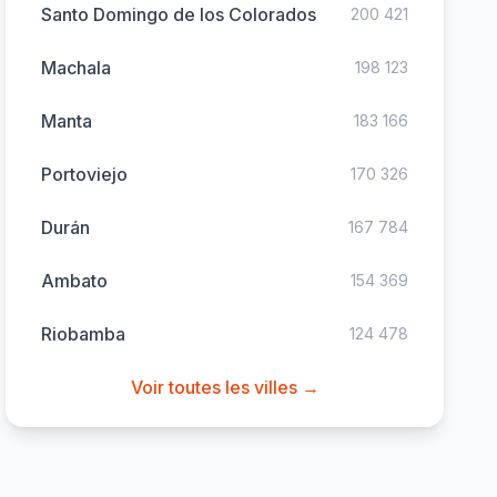
Santo Domingo de los Colorados
200 421
Machala
198 123
Manta
183 166
Portoviejo
170 326
Durán
167 784
Ambato
154 369
Riobamba
124 478
Voir toutes les villes →