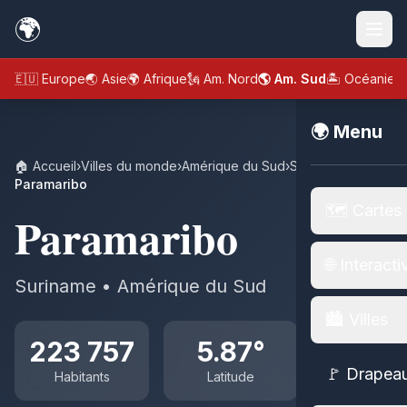
🌍
🇪🇺 Europe
🌏 Asie
🌍 Afrique
🗽 Am. Nord
🌎 Am. Sud
🏝️ Océanie
🌍 Menu
🏠 Accueil
›
Villes du monde
›
Amérique du Sud
›
Suriname
›
Paramaribo
🗺️ Cartes
Paramaribo
🌐 Interacti
Suriname • Amérique du Sud
🏙️ Villes
223 757
5.87°
🚩 Drapea
Habitants
Latitude