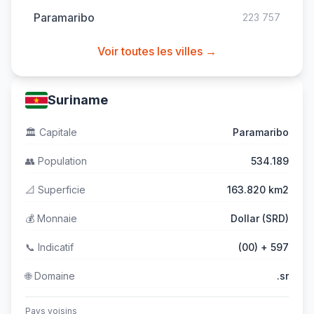
Paramaribo
223 757
Voir toutes les villes →
Suriname
🏛️
Capitale
Paramaribo
👥
Population
534.189
📐
Superficie
163.820 km2
💰
Monnaie
Dollar (SRD)
📞
Indicatif
(00) + 597
🌐
Domaine
.sr
Pays voisins