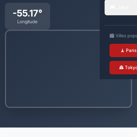
🎮 Jeux
-55.17°
Longitude
🏙️ Villes pop
🗼 Paris
🏯 Toky