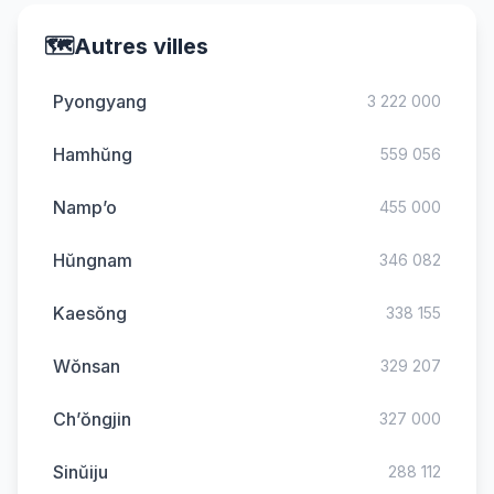
🗺️
Autres villes
Pyongyang
3 222 000
Hamhŭng
559 056
Namp’o
455 000
Hŭngnam
346 082
Kaesŏng
338 155
Wŏnsan
329 207
Ch’ŏngjin
327 000
Sinŭiju
288 112