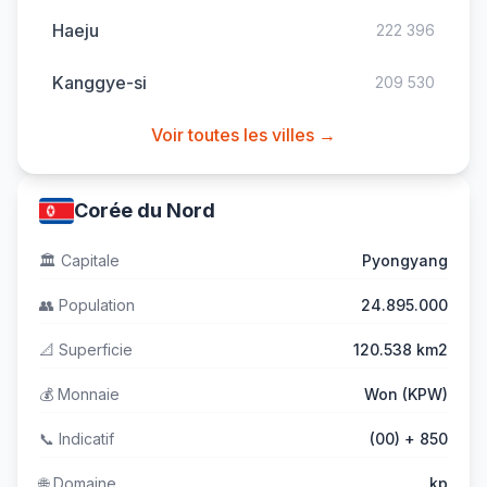
Haeju
222 396
Kanggye-si
209 530
Voir toutes les villes →
Corée du Nord
🏛️
Capitale
Pyongyang
👥
Population
24.895.000
📐
Superficie
120.538 km2
💰
Monnaie
Won (KPW)
📞
Indicatif
(00) + 850
🌐
Domaine
.kp