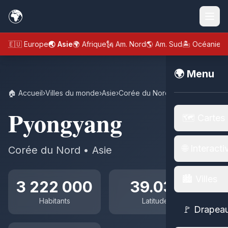
🌍
🇪🇺 Europe
🌏 Asie
🌍 Afrique
🗽 Am. Nord
🌎 Am. Sud
🏝️ Océanie
🌍 Menu
🏠 Accueil
›
Villes du monde
›
Asie
›
Corée du Nord
›
Pyongyang
Pyongyang
🗺️ Cartes
🌐 Interacti
Corée du Nord • Asie
🏙️ Villes
3 222 000
39.03°
Habitants
Latitude
🚩 Drapea