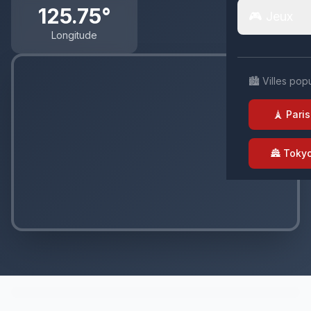
125.75°
🎮 Jeux
Longitude
🏙️ Villes pop
🗼 Paris
🏯 Toky