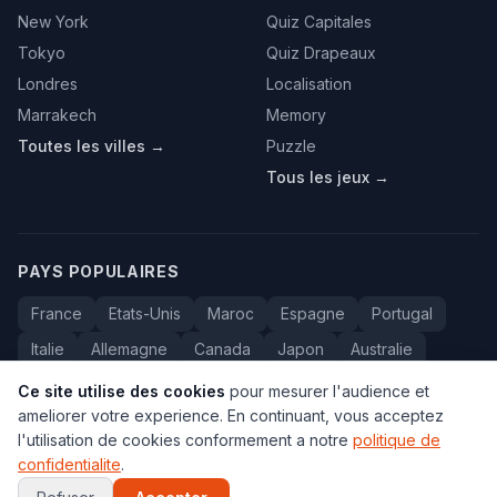
New York
Quiz Capitales
Tokyo
Quiz Drapeaux
Londres
Localisation
Marrakech
Memory
Toutes les villes →
Puzzle
Tous les jeux →
PAYS POPULAIRES
France
Etats-Unis
Maroc
Espagne
Portugal
Italie
Allemagne
Canada
Japon
Australie
Bresil
Algerie
Tunisie
Belgique
Drapeaux
Ce site utilise des cookies
pour mesurer l'audience et
ameliorer votre experience. En continuant, vous acceptez
l'utilisation de cookies conformement a notre
politique de
confidentialite
.
© 2005-2026 Carte du Monde. Tous droits reserves.
FAQ
•
Contact
•
Confidentialite
•
Voyage au Maroc