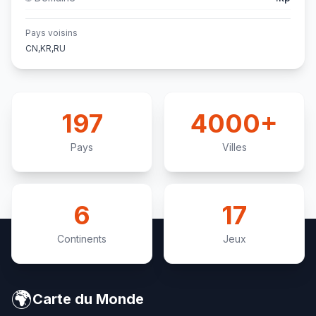
Pays voisins
CN,KR,RU
197
4000+
Pays
Villes
6
17
Continents
Jeux
🌍
Carte du Monde