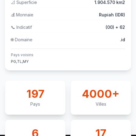
📐
Superficie
1.904.570 km2
💰
Monnaie
Rupiah (IDR)
📞
Indicatif
(00) + 62
🌐
Domaine
.id
Pays voisins
PG,TL,MY
197
4000+
Pays
Villes
6
17