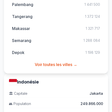
Palembang
1 441 500
Tangerang
1 372 124
Makassar
1 321 717
Semarang
1 288 084
Depok
1 198 129
Voir toutes les villes →
Indonésie
🏛️
Capitale
Jakarta
👥
Population
249.866.000