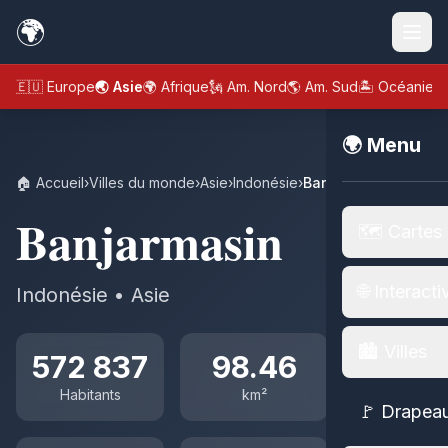
🌍
🇪🇺 Europe
🌏 Asie
🌍 Afrique
🗽 Am. Nord
🌎 Am. Sud
🏝️ Océanie
🌍 Menu
🏠 Accueil
›
Villes du monde
›
Asie
›
Indonésie
›
Banjarmasin
Banjarmasin
🗺️ Cartes
🌐 Interacti
Indonésie • Asie
🏙️ Villes
572 837
98.46
Habitants
km²
🚩 Drapea