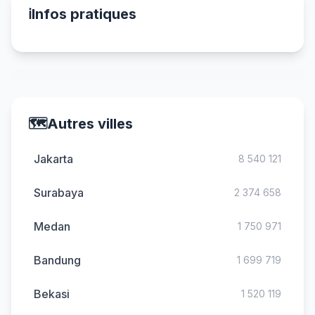
ℹ️
Infos pratiques
🗺️
Autres villes
Jakarta
8 540 121
Surabaya
2 374 658
Medan
1 750 971
Bandung
1 699 719
Bekasi
1 520 119