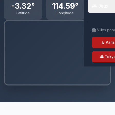
-3.32°
114.59°
🎮 Jeux
Latitude
Longitude
🏙️ Villes pop
🗼 Paris
🏯 Toky