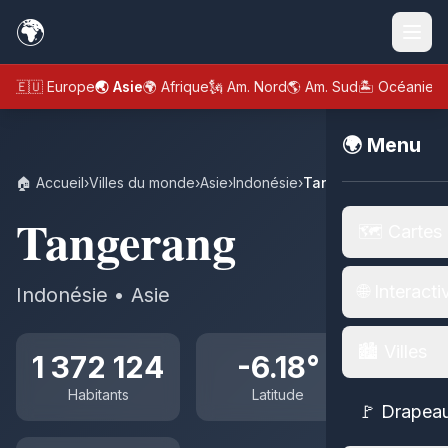
🌍
🇪🇺 Europe
🌏 Asie
🌍 Afrique
🗽 Am. Nord
🌎 Am. Sud
🏝️ Océanie
🌍 Menu
🏠 Accueil
›
Villes du monde
›
Asie
›
Indonésie
›
Tangerang
Tangerang
🗺️ Cartes
🌐 Interacti
Indonésie • Asie
🏙️ Villes
1 372 124
-6.18°
Habitants
Latitude
🚩 Drapea