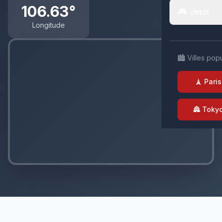
106.63°
🎮 Jeux
Longitude
🏙️ Villes pop
🗼 Paris
🏯 Toky