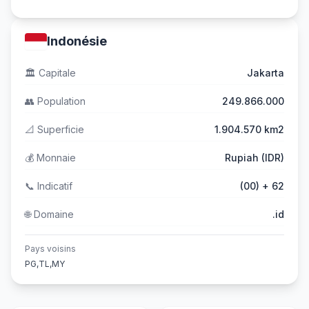
Indonésie
🏛️
Capitale
Jakarta
👥
Population
249.866.000
📐
Superficie
1.904.570 km2
💰
Monnaie
Rupiah (IDR)
📞
Indicatif
(00) + 62
🌐
Domaine
.id
Pays voisins
PG,TL,MY