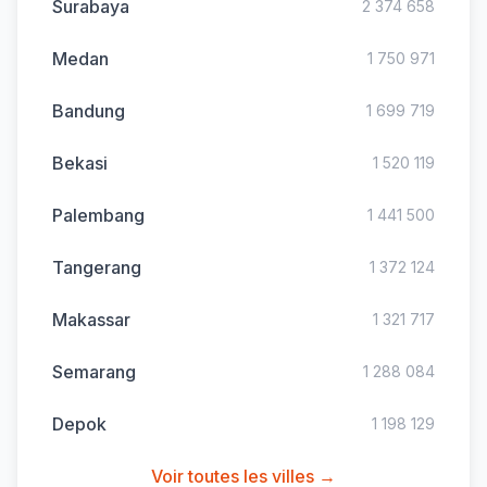
Surabaya
2 374 658
Medan
1 750 971
Bandung
1 699 719
Bekasi
1 520 119
Palembang
1 441 500
Tangerang
1 372 124
Makassar
1 321 717
Semarang
1 288 084
Depok
1 198 129
Voir toutes les villes →