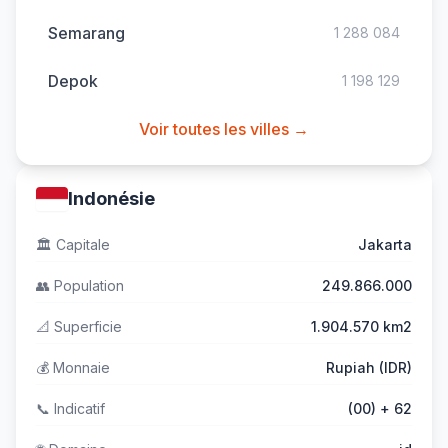
Semarang
1 288 084
Depok
1 198 129
Voir toutes les villes →
Indonésie
🏛️
Capitale
Jakarta
👥
Population
249.866.000
📐
Superficie
1.904.570 km2
💰
Monnaie
Rupiah (IDR)
📞
Indicatif
(00) + 62