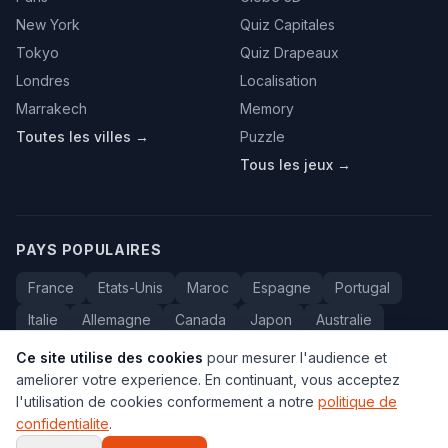
New York
Quiz Capitales
Tokyo
Quiz Drapeaux
Londres
Localisation
Marrakech
Memory
Toutes les villes →
Puzzle
Tous les jeux →
PAYS POPULAIRES
France
Etats-Unis
Maroc
Espagne
Portugal
Italie
Allemagne
Canada
Japon
Australie
Bresil
Algerie
Tunisie
Belgique
Drapeaux
Ce site utilise des cookies
pour mesurer l'audience et
ameliorer votre experience. En continuant, vous acceptez
l'utilisation de cookies conformement a notre
politique de
confidentialite
.
© 2005-2026 Carte du Monde. Tous droits reserves.
FAQ
•
Contact
•
Confidentialite
•
Voyage au Maroc