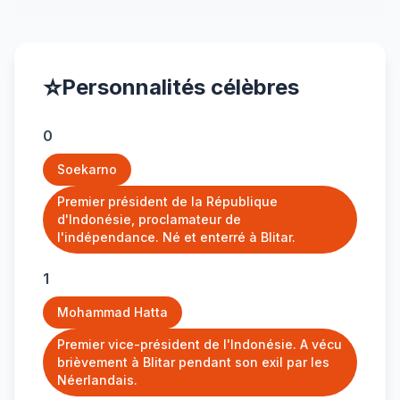
⭐
Personnalités célèbres
0
Soekarno
Premier président de la République
d'Indonésie, proclamateur de
l'indépendance. Né et enterré à Blitar.
1
Mohammad Hatta
Premier vice-président de l'Indonésie. A vécu
brièvement à Blitar pendant son exil par les
Néerlandais.