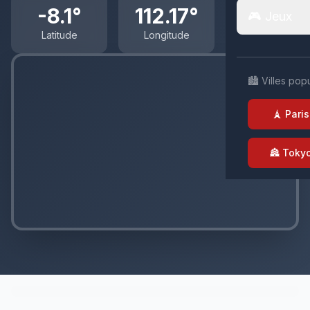
-8.1°
112.17°
🎮 Jeux
Latitude
Longitude
🏙️ Villes pop
🗼 Paris
🏯 Toky