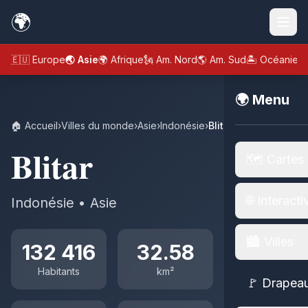
🌍
🇪🇺 Europe
🌏 Asie
🌍 Afrique
🗽 Am. Nord
🌎 Am. Sud
🏝️ Océanie
🌍 Menu
🏠 Accueil
›
Villes du monde
›
Asie
›
Indonésie
›
Blitar
Blitar
🗺️ Cartes
🌐 Interacti
Indonésie • Asie
🏙️ Villes
132 416
32.58
Habitants
km²
🚩 Drapea