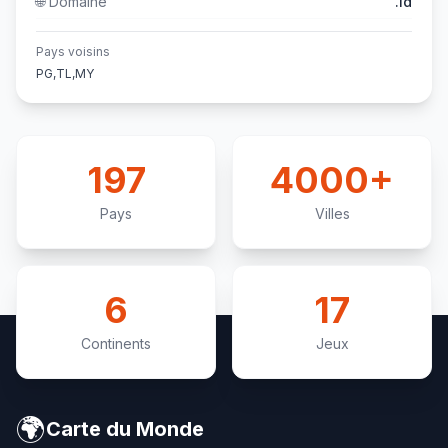
🌐
Domaine
.id
Pays voisins
PG,TL,MY
197
4000+
Pays
Villes
6
17
Continents
Jeux
🌍
Carte du Monde