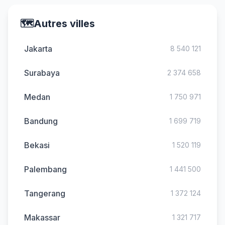
🗺️
Autres villes
Jakarta
8 540 121
Surabaya
2 374 658
Medan
1 750 971
Bandung
1 699 719
Bekasi
1 520 119
Palembang
1 441 500
Tangerang
1 372 124
Makassar
1 321 717