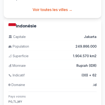
Voir toutes les villes →
Indonésie
🏛️
Capitale
Jakarta
👥
Population
249.866.000
📐
Superficie
1.904.570 km2
💰
Monnaie
Rupiah (IDR)
📞
Indicatif
(00) + 62
🌐
Domaine
.id
Pays voisins
PG,TL,MY