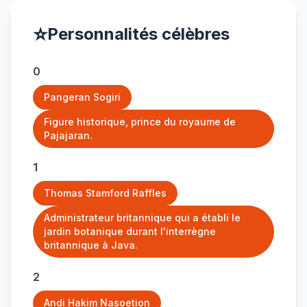
⭐
Personnalités célèbres
0
Pangeran Sogiri
Figure historique, prince du royaume de
Pajajaran.
1
Thomas Stamford Raffles
Administrateur britannique qui a établi le
jardin botanique durant l'interrègne
britannique à Java.
2
Andi Hakim Nasoetion