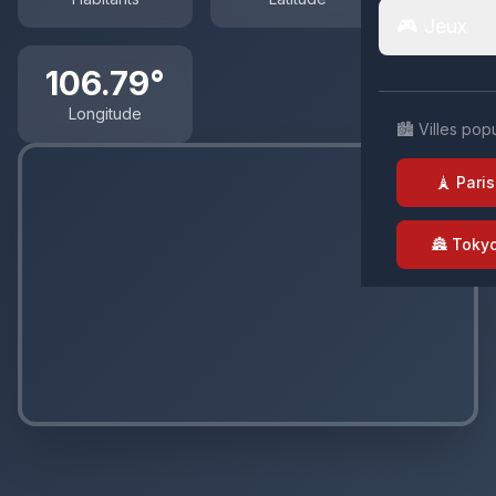
🎮 Jeux
106.79°
Longitude
🏙️ Villes pop
🗼 Paris
🏯 Toky