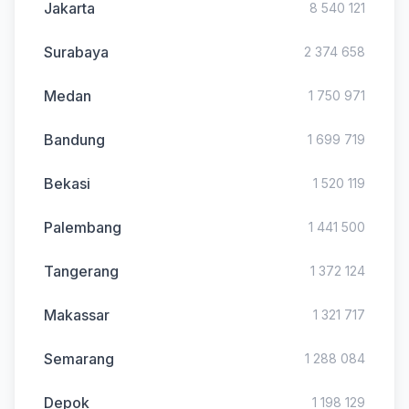
Jakarta
8 540 121
Surabaya
2 374 658
Medan
1 750 971
Bandung
1 699 719
Bekasi
1 520 119
Palembang
1 441 500
Tangerang
1 372 124
Makassar
1 321 717
Semarang
1 288 084
Depok
1 198 129