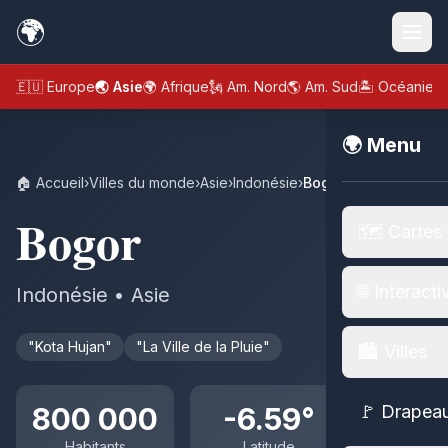
🌍
🇪🇺 Europe
🌏 Asie
🌍 Afrique
🗽 Am. Nord
🌎 Am. Sud
🏝️ Océanie
🌍 Menu
🏠 Accueil
›
Villes du monde
›
Asie
›
Indonésie
›
Bogor
Bogor
🗺️ Cartes
🌐 Interacti
Indonésie • Asie
"Kota Hujan"
"La Ville de la Pluie"
🏙️ Villes
800 000
-6.59°
🚩 Drapea
Habitants
Latitude