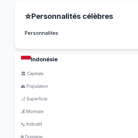
⭐
Personnalités célèbres
Personnalites
Indonésie
🏛️
Capitale
👥
Population
📐
Superficie
💰
Monnaie
📞
Indicatif
🌐
Domaine