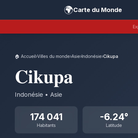
🌍
Carte du Monde
Ex
🏠 Accueil
›
Villes du monde
›
Asie
›
Indonésie
›
Cikupa
Cikupa
Indonésie • Asie
174 041
-6.24°
Habitants
Latitude