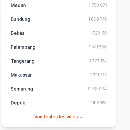
Medan
1 750 971
Bandung
1 699 719
Bekasi
1 520 119
Palembang
1 441 500
Tangerang
1 372 124
Makassar
1 321 717
Semarang
1 288 084
Depok
1 198 129
Voir toutes les villes →