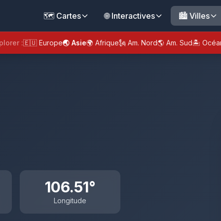
🗺️ Cartes
🌐 Interactives
🏙️ Villes
plorer :
🇪🇺 Europe
🌏 Asie
🌍 Afrique
🗽 Am. Nord
🌎 Am. Sud
🏝️ Océa
106.51°
Longitude