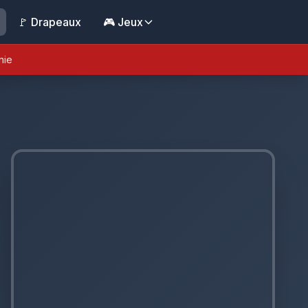
🚩 Drapeaux
🎮 Jeux
nie