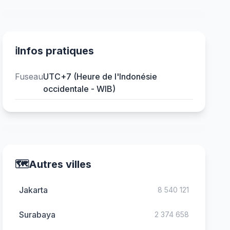
ℹ️
Infos pratiques
Fuseau
UTC+7 (Heure de l'Indonésie
occidentale - WIB)
🗺️
Autres villes
Jakarta
8 540 121
Surabaya
2 374 658