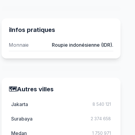
ℹ️
Infos pratiques
Monnaie
Roupie indonésienne (IDR).
🗺️
Autres villes
Jakarta
8 540 121
Surabaya
2 374 658
Medan
1 750 971