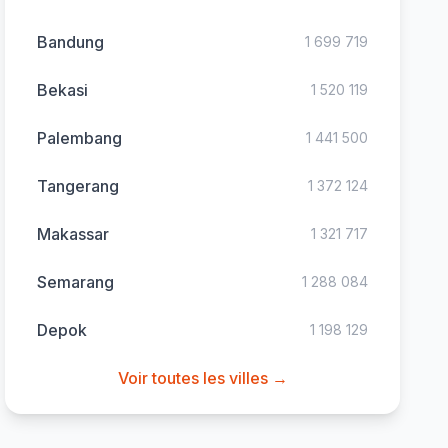
Bandung
1 699 719
Bekasi
1 520 119
Palembang
1 441 500
Tangerang
1 372 124
Makassar
1 321 717
Semarang
1 288 084
Depok
1 198 129
Voir toutes les villes →