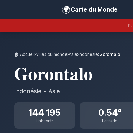
🌍
Carte du Monde
Ex
🏠 Accueil
›
Villes du monde
›
Asie
›
Indonésie
›
Gorontalo
Gorontalo
Indonésie • Asie
144 195
0.54°
Habitants
Latitude