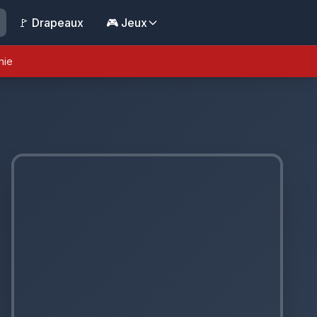
🚩 Drapeaux
🎮 Jeux
nie