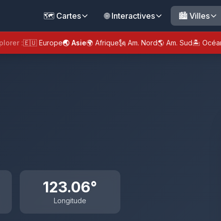
🗺️ Cartes
🌐 Interactives
🏙️ Villes
plorer :
🇪🇺 Europe
🌏 Asie
🌍 Afrique
🗽 Am. Nord
🌎 Am. Sud
🏝️ Océa
123.06°
Longitude