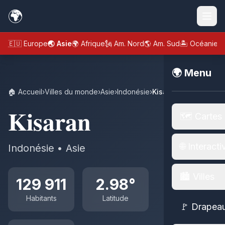
🌍
🇪🇺 Europe
🌏 Asie
🌍 Afrique
🗽 Am. Nord
🌎 Am. Sud
🏝️ Océanie
🌍 Menu
🏠 Accueil
›
Villes du monde
›
Asie
›
Indonésie
›
Kisaran
Kisaran
🗺️ Cartes
🌐 Interacti
Indonésie • Asie
🏙️ Villes
129 911
2.98°
Habitants
Latitude
🚩 Drapea