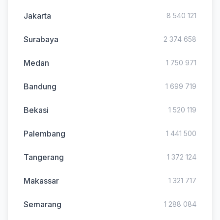
Jakarta
8 540 121
Surabaya
2 374 658
Medan
1 750 971
Bandung
1 699 719
Bekasi
1 520 119
Palembang
1 441 500
Tangerang
1 372 124
Makassar
1 321 717
Semarang
1 288 084