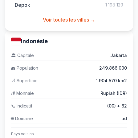
Depok
1 198 129
Voir toutes les villes →
Indonésie
🏛️
Capitale
Jakarta
👥
Population
249.866.000
📐
Superficie
1.904.570 km2
💰
Monnaie
Rupiah (IDR)
📞
Indicatif
(00) + 62
🌐
Domaine
.id
Pays voisins