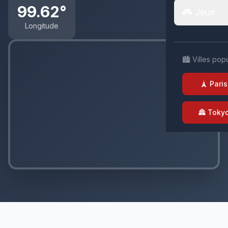
99.62°
🎮 Jeux
Longitude
🏙️ Villes pop
🗼 Paris
🏯 Toky