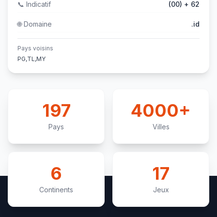
📞
Indicatif
(00) + 62
🌐
Domaine
.id
Pays voisins
PG,TL,MY
197
4000+
Pays
Villes
6
17
Continents
Jeux