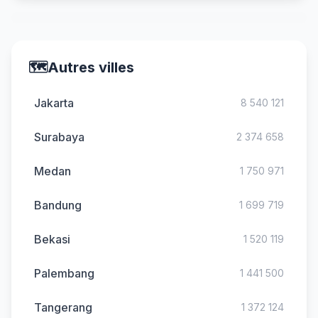
🗺️
Autres villes
Jakarta
8 540 121
Surabaya
2 374 658
Medan
1 750 971
Bandung
1 699 719
Bekasi
1 520 119
Palembang
1 441 500
Tangerang
1 372 124