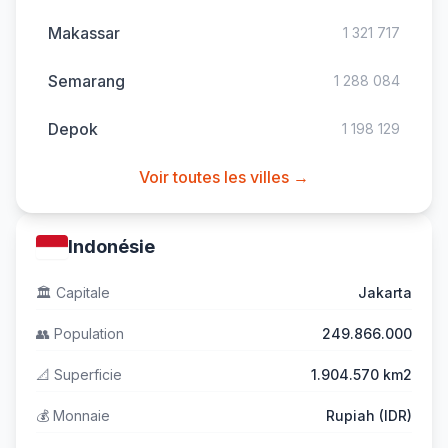
Makassar
1 321 717
Semarang
1 288 084
Depok
1 198 129
Voir toutes les villes →
Indonésie
🏛️
Capitale
Jakarta
👥
Population
249.866.000
📐
Superficie
1.904.570 km2
💰
Monnaie
Rupiah (IDR)