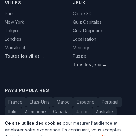
VILLES
JEUX
Paris
Globe 3D
New York
Quiz Capitales
Tokyo
Quiz Drapeaux
Londres
Localisation
Marrakech
Memory
Toutes les villes →
Puzzle
Tous les jeux →
PAYS POPULAIRES
France
Etats-Unis
Maroc
Espagne
Portugal
Italie
Allemagne
Canada
Japon
Australie
Bresil
Algerie
Tunisie
Belgique
Drapeaux
Ce site utilise des cookies
pour mesurer l'audience et
ameliorer votre experience. En continuant, vous acceptez