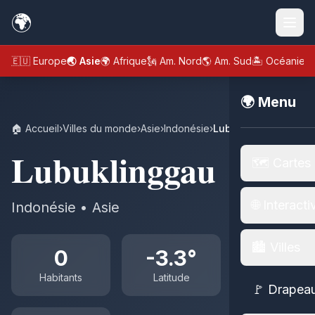
🌍
🇪🇺 Europe
🌏 Asie
🌍 Afrique
🗽 Am. Nord
🌎 Am. Sud
🏝️ Océanie
🌍 Menu
🏠 Accueil
›
Villes du monde
›
Asie
›
Indonésie
›
Lubuklinggau
Lubuklinggau
🗺️ Cartes
🌐 Interacti
Indonésie • Asie
🏙️ Villes
0
-3.3°
Habitants
Latitude
🚩 Drapea