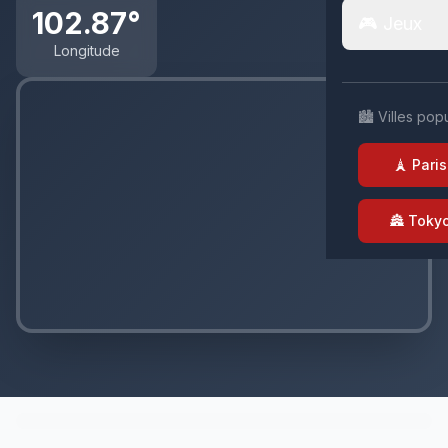
102.87°
🎮 Jeux
Longitude
🏙️ Villes pop
🗼 Paris
🏯 Toky