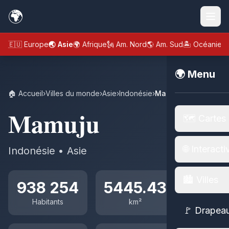
🌍
🇪🇺 Europe
🌏 Asie
🌍 Afrique
🗽 Am. Nord
🌎 Am. Sud
🏝️ Océanie
🌍 Menu
🏠 Accueil
›
Villes du monde
›
Asie
›
Indonésie
›
Mamuju
Mamuju
🗺️ Cartes
🌐 Interacti
Indonésie • Asie
🏙️ Villes
938 254
5445.43
Habitants
km²
🚩 Drapea