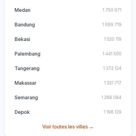
Medan
1 750 971
Bandung
1 699 719
Bekasi
1 520 119
Palembang
1 441 500
Tangerang
1 372 124
Makassar
1 321 717
Semarang
1 288 084
Depok
1 198 129
Voir toutes les villes →