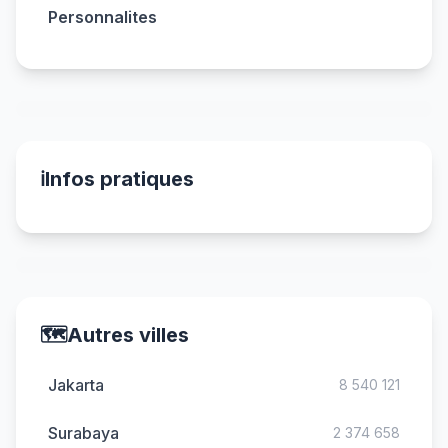
Personnalites
ℹ️
Infos pratiques
🗺️
Autres villes
Jakarta
8 540 121
Surabaya
2 374 658