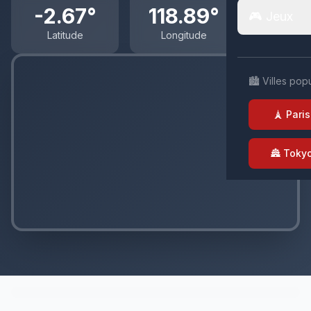
-2.67°
118.89°
🎮 Jeux
Latitude
Longitude
🏙️ Villes pop
🗼 Paris
🏯 Toky