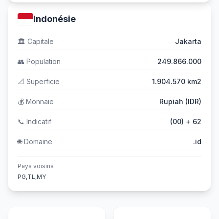
Indonésie
🏛️
Capitale
Jakarta
👥
Population
249.866.000
📐
Superficie
1.904.570 km2
💰
Monnaie
Rupiah (IDR)
📞
Indicatif
(00) + 62
🌐
Domaine
.id
Pays voisins
PG,TL,MY