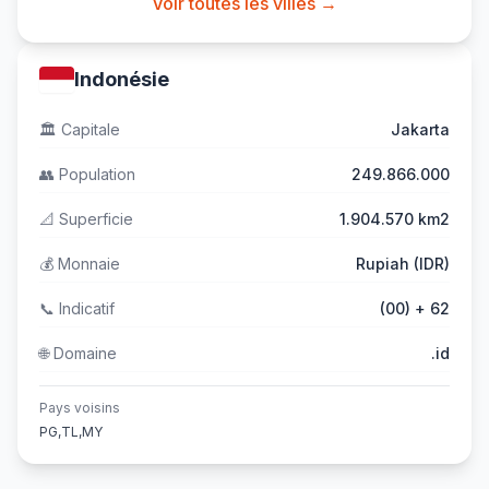
Voir toutes les villes →
Indonésie
🏛️
Capitale
Jakarta
👥
Population
249.866.000
📐
Superficie
1.904.570 km2
💰
Monnaie
Rupiah (IDR)
📞
Indicatif
(00) + 62
🌐
Domaine
.id
Pays voisins
PG,TL,MY