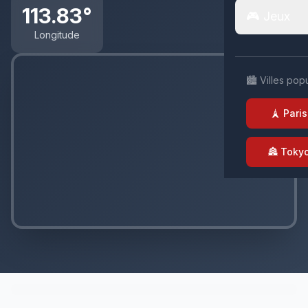
113.83°
🎮 Jeux
Longitude
🏙️ Villes pop
🗼 Paris
🏯 Toky