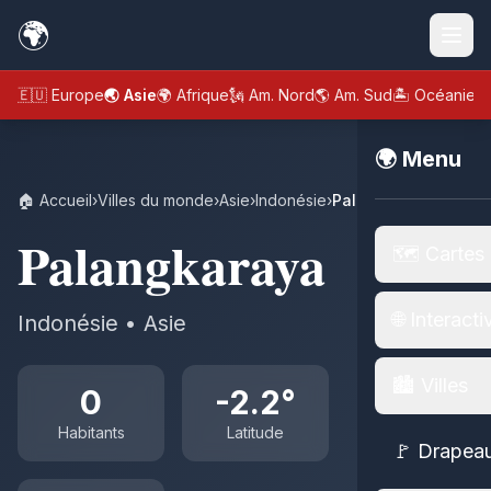
🌍
🇪🇺 Europe
🌏 Asie
🌍 Afrique
🗽 Am. Nord
🌎 Am. Sud
🏝️ Océanie
🌍 Menu
🏠 Accueil
›
Villes du monde
›
Asie
›
Indonésie
›
Palangkaraya
Palangkaraya
🗺️ Cartes
🌐 Interacti
Indonésie • Asie
🏙️ Villes
0
-2.2°
Habitants
Latitude
🚩 Drapea