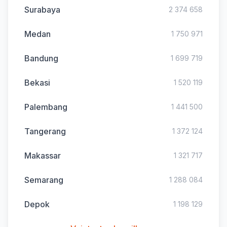
Surabaya
2 374 658
Medan
1 750 971
Bandung
1 699 719
Bekasi
1 520 119
Palembang
1 441 500
Tangerang
1 372 124
Makassar
1 321 717
Semarang
1 288 084
Depok
1 198 129