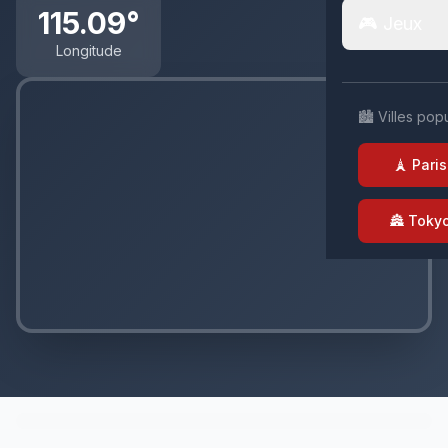
115.09°
🎮 Jeux
Longitude
🏙️ Villes pop
🗼 Paris
🏯 Toky