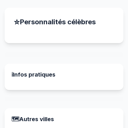
⭐
Personnalités célèbres
ℹ️
Infos pratiques
🗺️
Autres villes