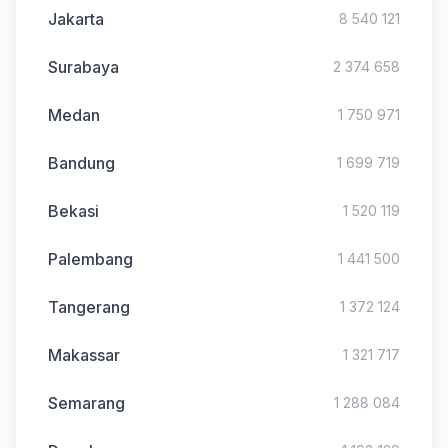
Jakarta
8 540 121
Surabaya
2 374 658
Medan
1 750 971
Bandung
1 699 719
Bekasi
1 520 119
Palembang
1 441 500
Tangerang
1 372 124
Makassar
1 321 717
Semarang
1 288 084