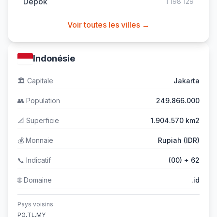
Depok
1 198 129
Voir toutes les villes →
Indonésie
🏛️
Capitale
Jakarta
👥
Population
249.866.000
📐
Superficie
1.904.570 km2
💰
Monnaie
Rupiah (IDR)
📞
Indicatif
(00) + 62
🌐
Domaine
.id
Pays voisins
PG,TL,MY