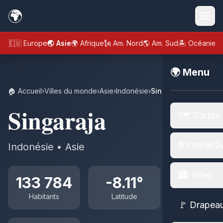
🌍
🇪🇺 Europe
🌏 Asie
🌍 Afrique
🗽 Am. Nord
🌎 Am. Sud
🏝️ Océanie
🌍 Menu
🏠 Accueil
›
Villes du monde
›
Asie
›
Indonésie
›
Singaraja
Singaraja
🗺️ Cartes
🌐 Interacti
Indonésie • Asie
🏙️ Villes
133 784
-8.11°
Habitants
Latitude
🚩 Drapea