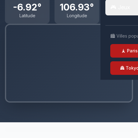
-6.92°
106.93°
🎮 Jeux
Latitude
Longitude
🏙️ Villes pop
🗼 Paris
🏯 Toky