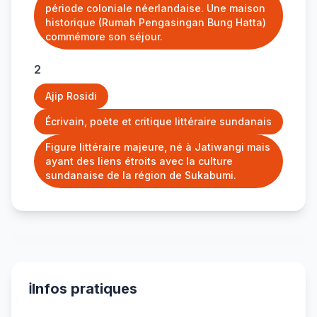
période coloniale néerlandaise. Une maison
historique (Rumah Pengasingan Bung Hatta)
commémore son séjour.
2
Ajip Rosidi
Écrivain, poète et critique littéraire sundanais
Figure littéraire majeure, né à Jatiwangi mais
ayant des liens étroits avec la culture
sundanaise de la région de Sukabumi.
ℹ️
Infos pratiques