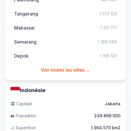
Tangerang
1 372 124
Makassar
1 321 717
Semarang
1 288 084
Depok
1 198 129
Voir toutes les villes →
Indonésie
🏛️
Capitale
Jakarta
👥
Population
249.866.000
📐
Superficie
1.904.570 km2