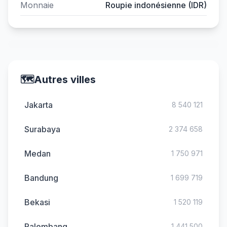
Monnaie
Roupie indonésienne (IDR)
🗺️
Autres villes
Jakarta
8 540 121
Surabaya
2 374 658
Medan
1 750 971
Bandung
1 699 719
Bekasi
1 520 119
Palembang
1 441 500