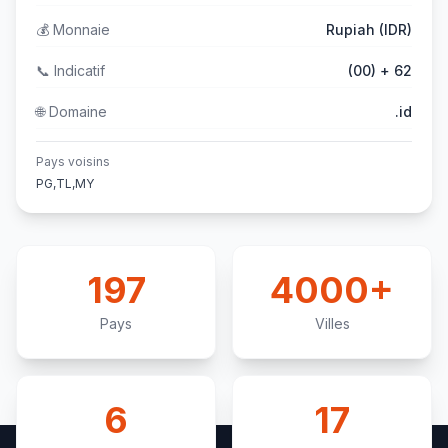
💰
Monnaie
Rupiah (IDR)
📞
Indicatif
(00) + 62
🌐
Domaine
.id
Pays voisins
PG,TL,MY
197
4000+
Pays
Villes
6
17