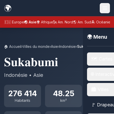
🌍
🇪🇺 Europe
🌏 Asie
🌍 Afrique
🗽 Am. Nord
🌎 Am. Sud
🏝️ Océanie
🌍 Menu
🏠 Accueil
›
Villes du monde
›
Asie
›
Indonésie
›
Sukabumi
Sukabumi
🗺️ Cartes
🌐 Interacti
Indonésie • Asie
🏙️ Villes
276 414
48.25
Habitants
km²
🚩 Drapea