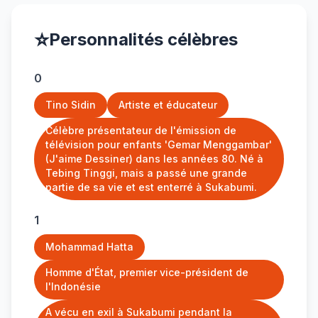
⭐
Personnalités célèbres
0
Tino Sidin
Artiste et éducateur
Célèbre présentateur de l'émission de
télévision pour enfants 'Gemar Menggambar'
(J'aime Dessiner) dans les années 80. Né à
Tebing Tinggi, mais a passé une grande
partie de sa vie et est enterré à Sukabumi.
1
Mohammad Hatta
Homme d'État, premier vice-président de
l'Indonésie
A vécu en exil à Sukabumi pendant la