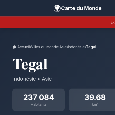
🌍
Carte du Monde
Ex
🏠 Accueil
›
Villes du monde
›
Asie
›
Indonésie
›
Tegal
Tegal
Indonésie • Asie
237 084
39.68
Habitants
km²