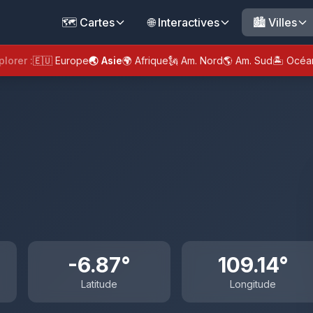
🗺️ Cartes
🌐 Interactives
🏙️ Villes
plorer :
🇪🇺 Europe
🌏 Asie
🌍 Afrique
🗽 Am. Nord
🌎 Am. Sud
🏝️ Océa
-6.87°
109.14°
Latitude
Longitude