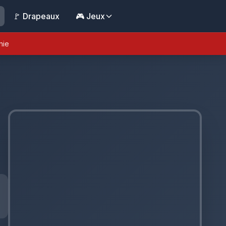
🚩 Drapeaux
🎮 Jeux
nie