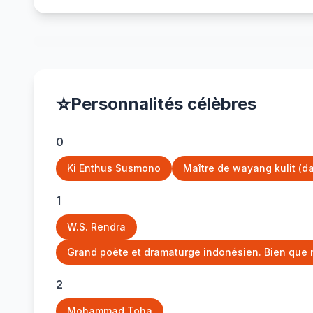
⭐
Personnalités célèbres
0
Ki Enthus Susmono
Maître de wayang kulit (da
1
W.S. Rendra
Grand poète et dramaturge indonésien. Bien que né
2
Mohammad Toha