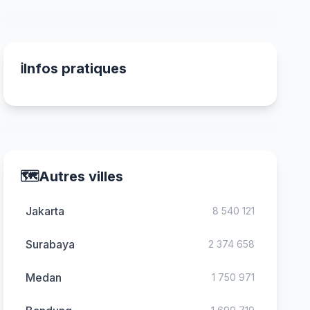
ℹ️
Infos pratiques
🗺️
Autres villes
Jakarta
8 540 121
Surabaya
2 374 658
Medan
1 750 971