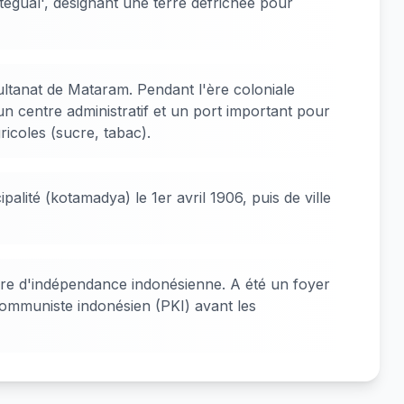
etegual', désignant une terre défrichée pour
ultanat de Mataram. Pendant l'ère coloniale
n centre administratif et un port important pour
ricoles (sucre, tabac).
palité (kotamadya) le 1er avril 1906, puis de ville
rre d'indépendance indonésienne. A été un foyer
mmuniste indonésien (PKI) avant les