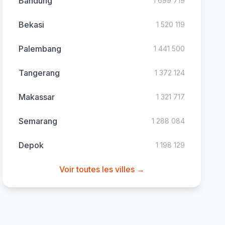
Bandung
1 699 719
Bekasi
1 520 119
Palembang
1 441 500
Tangerang
1 372 124
Makassar
1 321 717
Semarang
1 288 084
Depok
1 198 129
Voir toutes les villes →