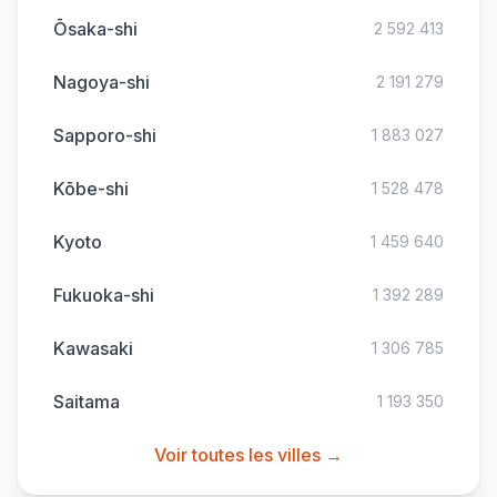
Ōsaka-shi
2 592 413
Nagoya-shi
2 191 279
Sapporo-shi
1 883 027
Kōbe-shi
1 528 478
Kyoto
1 459 640
Fukuoka-shi
1 392 289
Kawasaki
1 306 785
Saitama
1 193 350
Voir toutes les villes →