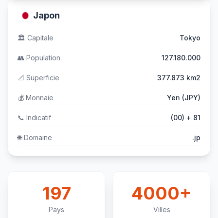
Japon
🏛️
Capitale
Tokyo
👥
Population
127.180.000
📐
Superficie
377.873 km2
💰
Monnaie
Yen (JPY)
📞
Indicatif
(00) + 81
🌐
Domaine
.jp
197
4000+
Pays
Villes