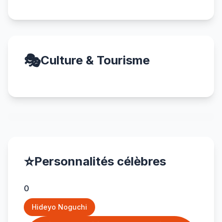
🎭
Culture & Tourisme
⭐
Personnalités célèbres
0
Hideyo Noguchi