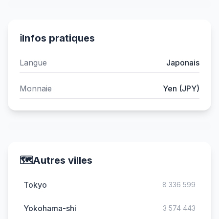
ℹ️
Infos pratiques
Langue
Japonais
Monnaie
Yen (JPY)
🗺️
Autres villes
Tokyo
8 336 599
Yokohama-shi
3 574 443