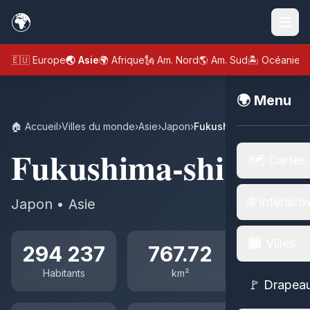
🌍
🇪🇺 Europe
🌏 Asie
🌍 Afrique
🗽 Am. Nord
🌎 Am. Sud
🏝️ Océanie
🌍 Menu
🏠 Accueil
›
Villes du monde
›
Asie
›
Japon
›
Fukushima-shi
Fukushima-shi
🗺️ Cartes
🌐 Interacti
Japon • Asie
🏙️ Villes
294 237
767.72
Habitants
km²
🚩 Drapea