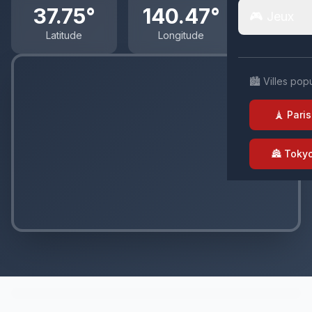
37.75°
140.47°
🎮 Jeux
Latitude
Longitude
🏙️ Villes pop
🗼 Paris
🏯 Toky