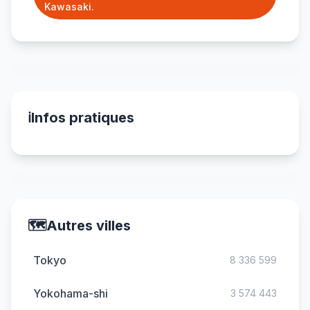
Kawasaki.
ℹ️
Infos pratiques
🗺️
Autres villes
Tokyo
8 336 599
Yokohama-shi
3 574 443