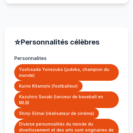
⭐
Personnalités célèbres
Personnalites
Yoshisada Yonezuka (judoka, champion du
monde)
Kunie Kitamoto (footballeur)
Kazuhiro Sasaki (lanceur de baseball en
MLB)
Shinji Sōmai (réalisateur de cinéma)
Diverse personnalités du monde du
divertissement et des arts sont originaires de