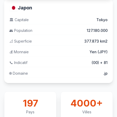
Japon
🏛️
Capitale
Tokyo
👥
Population
127.180.000
📐
Superficie
377.873 km2
💰
Monnaie
Yen (JPY)
📞
Indicatif
(00) + 81
🌐
Domaine
.jp
197
4000+
Pays
Villes