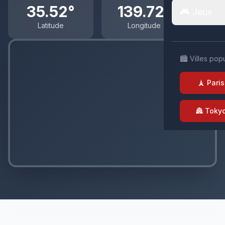
35.52°
139.72°
🎮 Jeux
Latitude
Longitude
🏙️ Villes pop
🗼 Paris
🏯 Toky