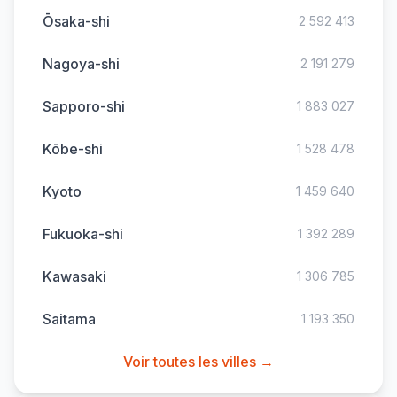
Ōsaka-shi
2 592 413
Nagoya-shi
2 191 279
Sapporo-shi
1 883 027
Kōbe-shi
1 528 478
Kyoto
1 459 640
Fukuoka-shi
1 392 289
Kawasaki
1 306 785
Saitama
1 193 350
Voir toutes les villes →