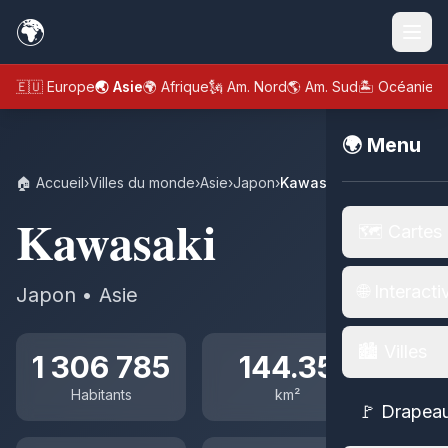
🌍
🇪🇺 Europe
🌏 Asie
🌍 Afrique
🗽 Am. Nord
🌎 Am. Sud
🏝️ Océanie
🌍 Menu
🏠 Accueil
›
Villes du monde
›
Asie
›
Japon
›
Kawasaki
Kawasaki
🗺️ Cartes
🌐 Interacti
Japon • Asie
🏙️ Villes
1 306 785
144.35
Habitants
km²
🚩 Drapea