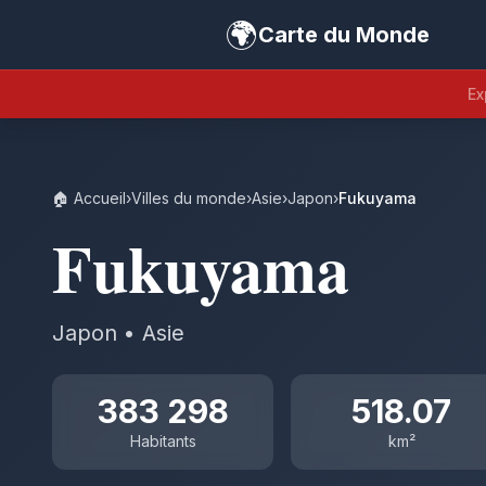
🌍
Carte du Monde
Ex
🏠 Accueil
›
Villes du monde
›
Asie
›
Japon
›
Fukuyama
Fukuyama
Japon • Asie
383 298
518.07
Habitants
km²