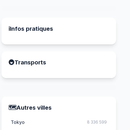
ℹ️
Infos pratiques
🚇
Transports
🗺️
Autres villes
Tokyo
8 336 599