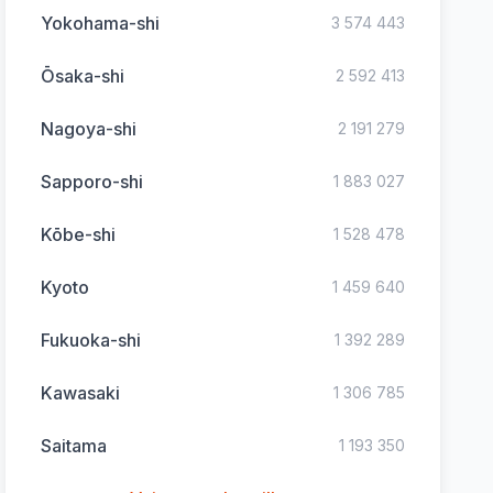
Yokohama-shi
3 574 443
Ōsaka-shi
2 592 413
Nagoya-shi
2 191 279
Sapporo-shi
1 883 027
Kōbe-shi
1 528 478
Kyoto
1 459 640
Fukuoka-shi
1 392 289
Kawasaki
1 306 785
Saitama
1 193 350