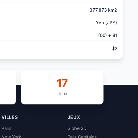
377.873 km2
Yen (JPY)
(00) + 81
.jp
17
Jeux
VILLES
JEUX
Paris
Globe 3D
New York
Quiz Capitales