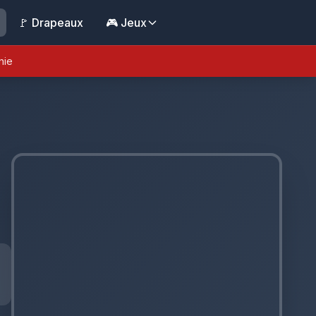
🚩 Drapeaux
🎮 Jeux
nie