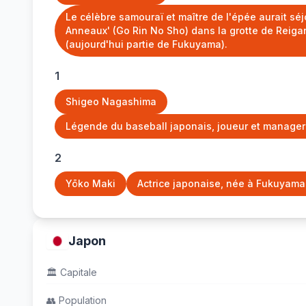
Le célèbre samouraï et maître de l'épée aurait séj
Anneaux' (Go Rin No Sho) dans la grotte de Reiga
(aujourd'hui partie de Fukuyama).
1
Shigeo Nagashima
Légende du baseball japonais, joueur et manager
2
Yōko Maki
Actrice japonaise, née à Fukuyama
Japon
🏛️
Capitale
👥
Population