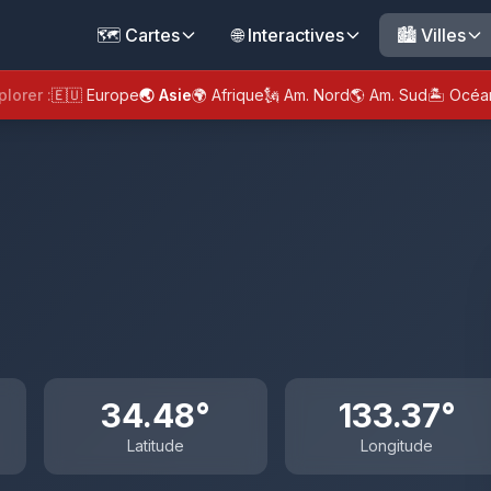
🗺️ Cartes
🌐 Interactives
🏙️ Villes
plorer :
🇪🇺 Europe
🌏 Asie
🌍 Afrique
🗽 Am. Nord
🌎 Am. Sud
🏝️ Océa
34.48°
133.37°
Latitude
Longitude