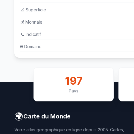
📐
Superficie
💰
Monnaie
📞
Indicatif
🌐
Domaine
197
Pays
🌍
Carte du Monde
Votre atlas geographique en ligne depuis 2005. Cartes,